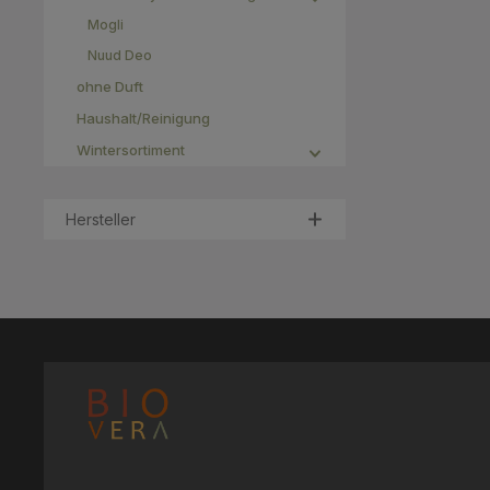
Mogli
Nuud Deo
ohne Duft
Haushalt/Reinigung
Wintersortiment
Hersteller