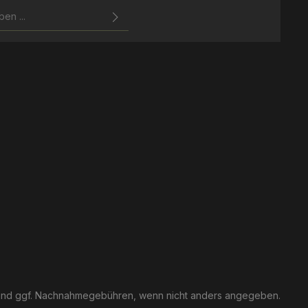
zbestimmungen
zur Kenntnis
ierten Felder sind
gelesen und bin mit ihnen
nd ggf. Nachnahmegebühren, wenn nicht anders angegeben.