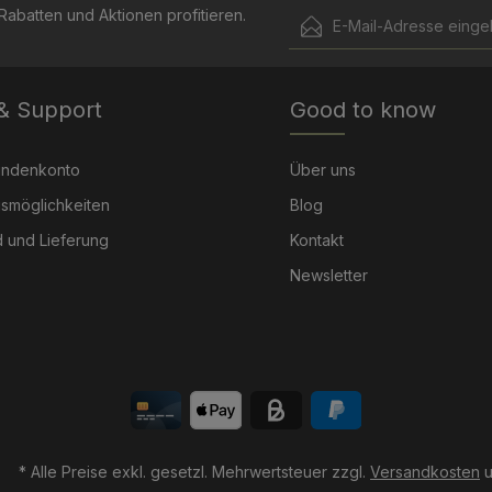
E-Mail-Adresse*
abatten und Aktionen profitieren.
Ich habe die
Datenschut
Die mit einem Stern (*) mark
genommen und die
AGB
 & Support
Good to know
Pflichtfelder.
einverstanden.
undenkonto
Über uns
smöglichkeiten
Blog
 und Lieferung
Kontakt
Newsletter
* Alle Preise exkl. gesetzl. Mehrwertsteuer zzgl.
Versandkosten
u