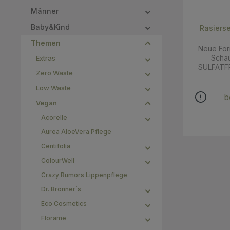
Männer
Baby&Kind
Rasiers
Themen
Neue Form
Schau
Extras
SULFATFR
Zero Waste
bildet 
weichen,
Low Waste
sanfte Reze
b
Vegan
Sheabutter
handlic
Acorelle
wird e
Anwendu
Aurea AloeVera Pflege
Schaum be
Centifolia
außerdem die
Prod
ColourWell
Inhaltssto
Crazy Rumors Lippenpflege
ist frei
Farbstoffen. Kaltverseifu
Dr. Bronner´s
Butter Bio
Eco Cosmetics
Anwen
Rasierbl
Florame
eine Seife