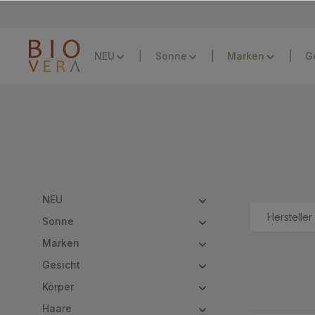
Zur Hauptnavigation springen
NEU
Sonne
Marken
G
NEU
Hersteller
Sonne
Marken
Gesicht
Körper
Haare