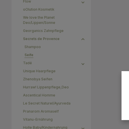
Flow
aufschä
rasieren u
oOlution Kosmetik
Wasser abspülen. INCI
(Wheat) Sta
We love the Planet
Cetearyl A
Deo/Lippen/Sonne
Glycerin*
Georganics Zahnpflege
Aqua (Wa
(Shea) 
Secrets de Provence
(Fragranc
Shampoo
Lactic Acid. 100 % der Inhaltsstoff
natürlich
Seife
stamme
Tadé
Zertifikat
Unique Haarpflege
Zhenobya Seifen
Hurraw! Lippenpflege,Deo
Ascentical Homme
Le Secret Naturel/Ayurveda
Pranarom Aromaself
Vitanu-Ernährung
Holle Baby/Kindernahrung