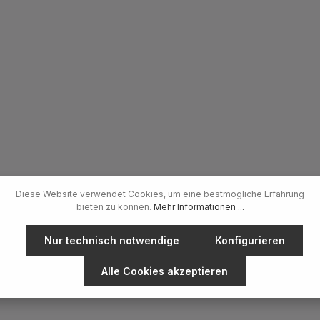
umen, danach wie gewohnt
nd überschüssigen Schaum mit
: Triticum Vulgare
rch*, Potassium Lauryl Sulfate,
lcohol, Sodium Lauryl Sulfate,
*, Stearic Acid, Palmitic Acid,
ter), Butyrospermum Parkii
Butter*, Bentonite, Parfum
e), Cellulose Gum, Limonene,
e sind
en Ursprungs 22 % der Zutaten
n aus biologischem Anbau
e: Cosmébio, COSMOS ORGANIC
Diese Website verwendet Cookies, um eine bestmögliche Erfahrung
bieten zu können.
Mehr Informationen ...
Nur technisch notwendige
Konfigurieren
Alle Cookies akzeptieren