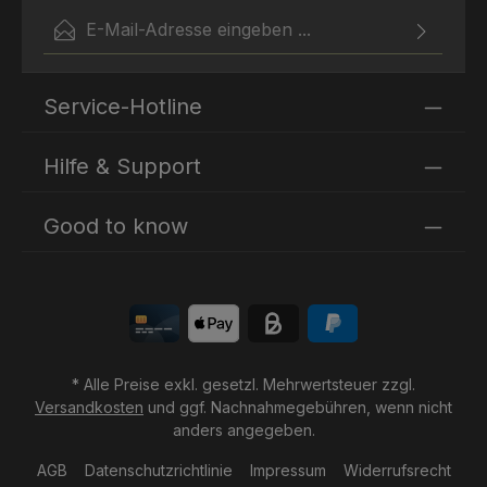
E-Mail-Adresse*
Ich habe die
Datenschutzbestimmungen
zur Kenntnis
Die mit einem Stern (*) markierten Felder sind
genommen und die
AGB
gelesen und bin mit ihnen
Service-Hotline
Pflichtfelder.
einverstanden.
Hilfe & Support
Good to know
* Alle Preise exkl. gesetzl. Mehrwertsteuer zzgl.
Versandkosten
und ggf. Nachnahmegebühren, wenn nicht
anders angegeben.
AGB
Datenschutzrichtlinie
Impressum
Widerrufsrecht