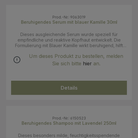
Prod.-Nr.: 9063019
Beruhigendes Serum mit blauer Kamille 30ml
Dieses ausgleichende Serum wurde speziell für
empfindliche und reaktive Kopfhaut entwickelt. Die
Formulierung mit Blauer Kamille wirkt beruhigend, hilft
Rötungen zu mildern und unterstützt die natürliche
Um dieses Produkt zu bestellen, melden
Schutz- und Feuchtigkeitsbarriere der Haut. Trockene
oder gereizte Bereiche der Kopfhaut werden gezielt
Sie sich bitte
hier
an.
gepflegt, während die Kopfhaut wieder in ihr natürliches
Gleichgewicht findet. Als Teil der Bio Beauty Routine für
empfindliche Kopfhaut ergänzt das Serum die
beruhigende Pflegeroutine und sorgt für ein
Details
angenehmes, entspanntes Kopfhautgefühl. Anwendung:
Bei Bedarf einige Tropfen direkt auf die saubere
Kopfhaut auftragen und sanft einmassieren, bis das
Serum vollständig eingezogen ist. Nicht ausspülen.
Prod.-Nr.: 6150523
Beruhigendes Shampoo mit Lavendel 250ml
Dieses besonders milde, feuchtigkeitsspendende