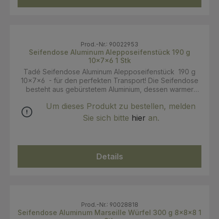
Prod.-Nr.: 90022953
Seifendose Aluminum Alepposeifenstück 190 g
10x7x6 1 Stk
Tadé Seifendose Aluminum Alepposeifenstück 190 g
10x7x6 - für den perfekten Transport! Die Seifendose
besteht aus gebürstetem Aluminium, dessen warmer
Glanz mit der Zeit patiniert. Der Deckel weist eine
Um dieses Produkt zu bestellen, melden
Prägung auf, die dem Design einen hübschen Retro-
Touch verleiht. Zusätzlich besitzt jede Box Rillen im
Sie sich bitte
hier
an.
Boden, die die Seife optimal trocknen lassen. So kann
die Lieblingsseife ganz einfach überallhin mitgenommen
werden - egal ob zum Sport oder in den Urlaub.
Passend zu den unterschiedlichen Seifen der Marke
Details
sind die Dosen in verschiedenen Größen erhältlich.
Prod.-Nr.: 90028818
Seifendose Aluminum Marseille Würfel 300 g 8x8x8 1