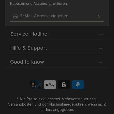
Rabatten und Aktionen profitieren.
E-Mail-Adresse*
Ich habe die
Datenschutzbestimmungen
zur Kenntnis
Die mit einem Stern (*) markierten Felder sind
genommen und die
AGB
gelesen und bin mit ihnen
Service-Hotline
Pflichtfelder.
einverstanden.
Hilfe & Support
Good to know
* Alle Preise exkl. gesetzl. Mehrwertsteuer zzgl.
Versandkosten
und ggf. Nachnahmegebühren, wenn nicht
anders angegeben.