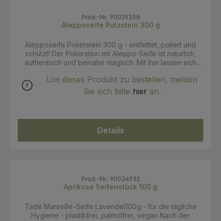
Prod.-Nr.: 90029358
Alepposeife Putzstein 300 g
Alepposeife Polierstein 300 g - entfettet, poliert und
schützt! Der Polierstein mit Aleppo-Seife ist natürlich,
authentisch und beinahe magisch. Mit ihm lassen sich
sämtliche Oberflächen und Materialien im Innen- sowie
Um dieses Produkt zu bestellen, melden
Außenbereich reinigen. Er entfettet, poliert, schützt und
sorgt für Glanz - und das äußerst effektiv und ergiebig.
Sie sich bitte
hier
an.
Geeignet für: Küche: Spülbecken & Armaturen, Herd,
Herdplatten, Ofen, Dunstabzug, etc. Bad: Waschbecken,
Badewanne, Armaturen, Fliesen & Fugen Garten: Fenster
& Fensterläden aus PVC, Objekte aus Metall, Kunststoff,
Details
Kautschuk, Reifen von Autos sowie Fahrrädern, etc.
Silber, Schmuck, Kupfer, Edelstahl, Aluminium,
Glaskeramik, Fliesen, Leder, PVC, ... Anwendung: Den
Schwamm anfeuchten und über den Polierstein streifen.
Die gewünschte Oberfläche damit reinigen und
anschließend Schwamm sowie Objekt gründlich
Prod.-Nr.: 90034932
abspülen. Die Oberfläche mit einem weichen Tuch
Aprikose Seifenstück 100 g
abtrocknen und polieren - vorzugsweise mit einem
Mikrofasertuch. Den Polierstein gut trocknen lassen,
Tadé Marseille-Seife Lavendel100g - für die tägliche
bevor der Deckel wieder aufgesetzt wird. Bei Textilien,
Hygiene - plastikfrei, palmölfrei, vegan Nach der