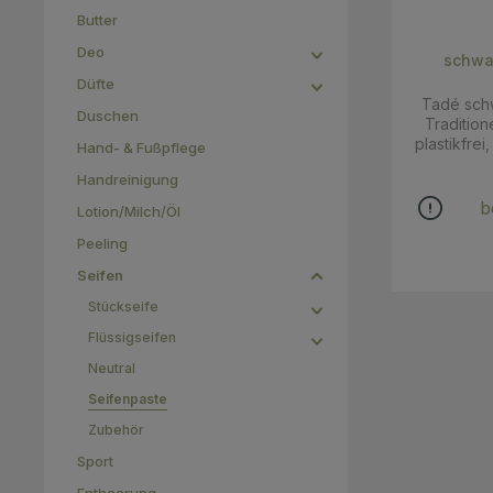
Butter
Deo
schwa
Düfte
Tadé sch
Duschen
Tradition
plastikfrei, palmölfr
Hand- & Fußpflege
rein
Handreinigung
Eigenschaf
geeignet
b
Lotion/Milch/Öl
Pasten-Te
reich 
Peeling
Kaltgepre
Seifen
sind reic
Squalan, V
Stückseife
Für str
Flüssigseifen
Überfettungsgrad:
einem lang
Neutral
einem 
Seifenpaste
abreiben
Seife e
Zubehör
abreiben
klarem Was
Sport
(Water) P