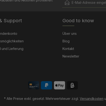
abatten und Aktionen profitieren.
Ich habe die
Datenschut
Die mit einem Stern (*) mark
genommen und die
AGB
 & Support
Good to know
Pflichtfelder.
einverstanden.
undenkonto
Über uns
smöglichkeiten
Blog
 und Lieferung
Kontakt
Newsletter
* Alle Preise exkl. gesetzl. Mehrwertsteuer zzgl.
Versandkosten
u