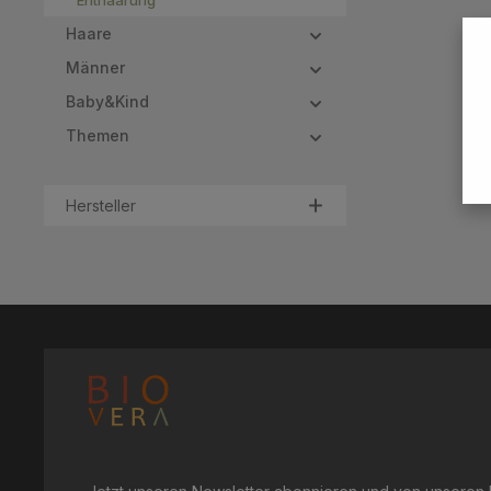
Enthaarung
Sodium O
nobilate 
Haare
caramel [1
hydroxide 1 aus biologische
Männer
Zertifika
Baby&Kind
Themen
Hersteller