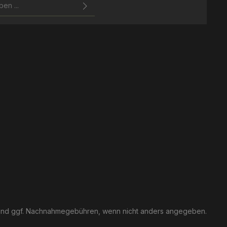
zbestimmungen
zur Kenntnis
ierten Felder sind
gelesen und bin mit ihnen
nd ggf. Nachnahmegebühren, wenn nicht anders angegeben.