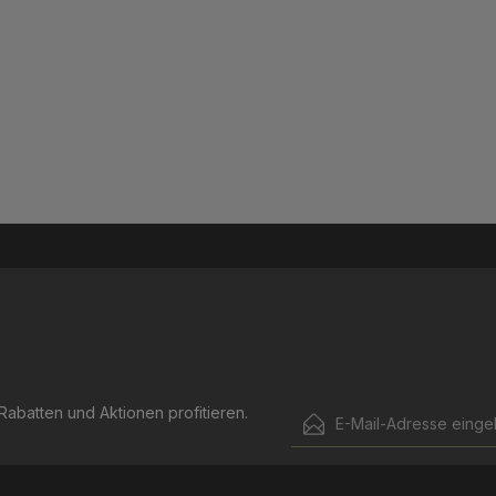
E-Mail-Adresse*
abatten und Aktionen profitieren.
Ich habe die
Datenschut
Die mit einem Stern (*) mark
genommen und die
AGB