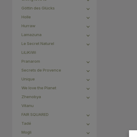
Göttin des Glücks
Holle
Hurraw
Lamazuna
Le Secret Naturel
LiLiKiWi
Pranarom
Secrets de Provence
Unique
We love the Planet
Zhenobya
Vitanu
FAIR SQUARED
Tadé
Mogli