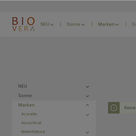
Zur Hauptnavigation springen
NEU
Sonne
G
NEU
Sonne
Marken
Keine
Acorelle
Ascentical
MaterNatura