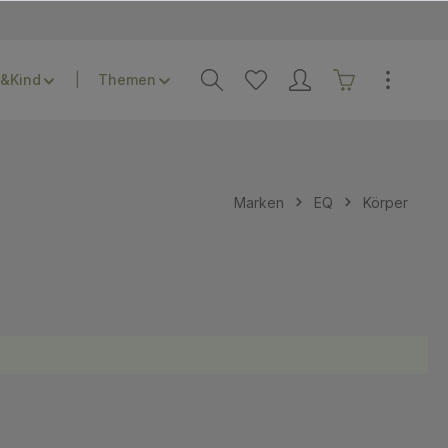
&Kind
Themen
Marken
EQ
Körper