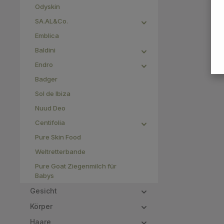
Odyskin
SA.AL&Co.
Emblica
Baldini
Endro
Badger
Sol de Ibiza
Nuud Deo
Centifolia
Pure Skin Food
Weltretterbande
Pure Goat Ziegenmilch für
Babys
Gesicht
Körper
Haare