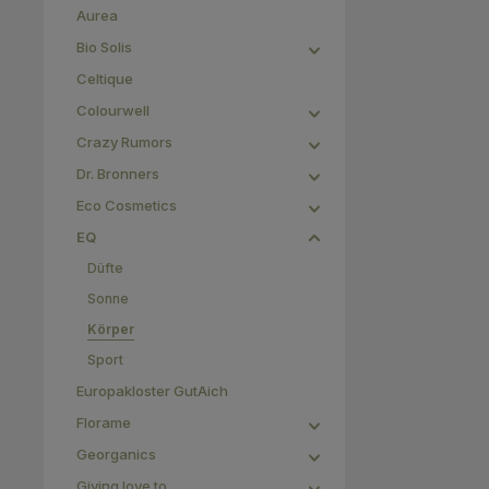
Aurea
Bio Solis
Celtique
Colourwell
Crazy Rumors
Dr. Bronners
Eco Cosmetics
EQ
Düfte
Sonne
Körper
Sport
Europakloster GutAich
Florame
Georganics
Giving love to