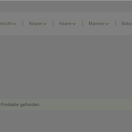
esicht
Körper
Haare
Männer
Baby
 Produkte gefunden.