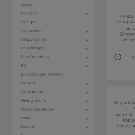
Aurea
Bio Solis
LAMAZ
Zahnputz
Celtique
Lama
Colourwell
Zahnputz
Crazy Rumors
perfek
Dr. Bronners
b
Eco Cosmetics
EQ
Europakloster GutAich
Florame
Georganics
Giving love to
Unglaubliche
Göttin des Glücks
Lamazuna u
Holle
Körper (Gelb
Accessoi
Hurraw
identifizie