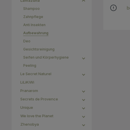
Lamazuna
Ein Socke
für zwei 
b
Shampoo
seinen Platz! Unglaublich, weil 
Zahnpflege
kann g
aufgehän
Anti Insekten
wünsche
feuchtig
Aufbewahrung
wurde au
Deo
recyc
Farbenfr
Gesichtsreinigung
illustrier
Seifen und Körperhygiene
es Ihnen, 
identifizi
Peeling
um ihre 
Le Secret Naturel
Her
LiLiKiWi
Pranarom
Secrets de Provence
Unique
We love the Planet
Zhenobya