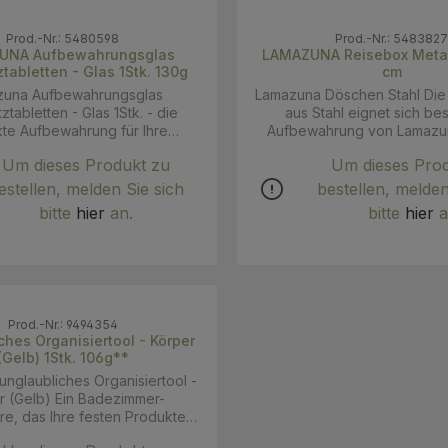
Prod.-Nr.: 5480598
Prod.-Nr.: 548382
UNA Aufbewahrungsglas
LAMAZUNA Reisebox Metall-rund 8,4
tabletten - Glas 1Stk. 130g
cm
zuna Aufbewahrungsglas
Lamazuna Döschen Stahl Die kleine Dose
tabletten - Glas 1Stk. - die
aus Stahl eignet sich bes
te Aufbewahrung für Ihre
Aufbewahrung von Lamazu
Zahnputztabletten!
Parfums oder für Kleinkram
Um dieses Produkt zu
Um dieses Pro
deinen Schmuck zum Sport ab 
bestens aufgehoben. Dein
estellen, melden Sie sich
bestellen, melden
Rasierklingen liegen unmoti
bitte
hier
an.
bitte
hier
a
rum - kein Problem, das D
Platz für sie!
Prod.-Nr.: 9494354
s Organisiertool - Körper
(Gelb) 1Stk. 106g**
nglaubliches Organisiertool -
) Ein Badezimmer-
re, das Ihre festen Produkte
rt, aufbewahrt und trocken hält.