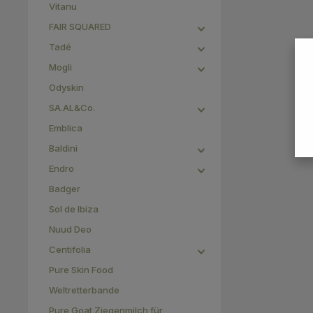
Vitanu
FAIR SQUARED
Tadé
Mogli
Odyskin
SA.AL&Co.
Emblica
Baldini
Endro
Badger
Sol de Ibiza
Nuud Deo
Centifolia
Pure Skin Food
Weltretterbande
Pure Goat Ziegenmilch für