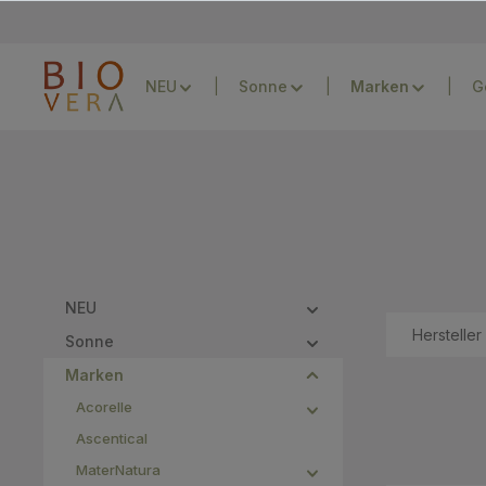
Zur Hauptnavigation springen
NEU
Sonne
G
NEU
Hersteller
Sonne
Marken
Acorelle
Ascentical
MaterNatura