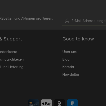
E-Mail-Adresse*
abatten und Aktionen profitieren.
Ich habe die
Datenschut
Die mit einem Stern (*) mark
genommen und die
AGB
 & Support
Good to know
Pflichtfelder.
einverstanden.
undenkonto
Über uns
smöglichkeiten
Blog
 und Lieferung
Kontakt
Newsletter