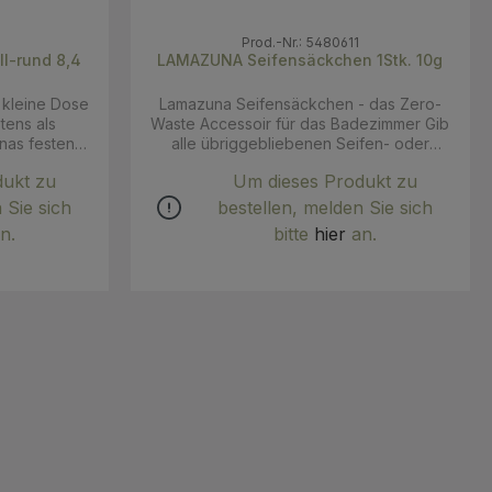
7
Prod.-Nr.: 5480611
LAMAZUNA Seifensäckchen 1Stk. 10g
Lamazuna Seifensäckchen - das Zero-
tens als
Waste Accessoir für das Badezimmer Gib
nas festen
alle übriggebliebenen Seifen- oder
. Du nimmst
Shampoostücke in das Säckchen - damit
dukt zu
Um dieses Produkt zu
- hier ist er
verschwendest du kein noch so kleines
e Ersatz-
Stückchen mehr! Oder bewahre deine
 Sie sich
bestellen, melden Sie sich
viert im Bad
Seife darin auf - so kann sie nach der
n.
bitte
hier
an.
öschen hat
Verwendung optimal trocknen. Du kannst
das gefüllte Säckchen wie einen
Schwamm verwenden, um die Seife
aufzuschäumen und dich damit zu
waschen. Das Säckchen selbst besteht
aus GOTS-zertifizierter Bio-Baumwolle.
Pflege: Maschinenwaschbar bei 40-90°C.