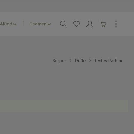
&Kind
Themen
Körper
Düfte
festes Parfum