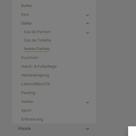
Butter
Deo
Düfte
Eau de Parfum
Eau de Toilette
festes Parfum
Duschen
Hand- & Fußpflege
Handreinigung
Lotion/Milch/Öl
Peeling
Seifen
Sport
Enthaarung
Haare