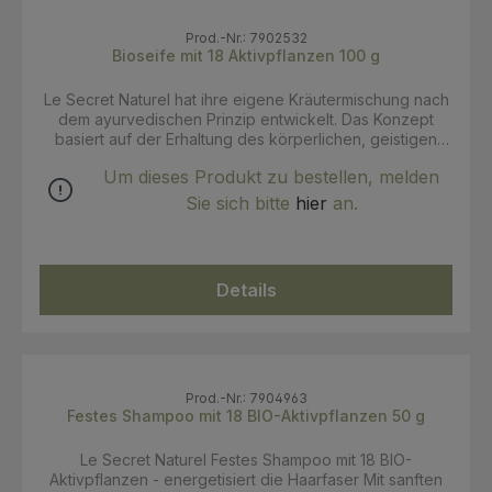
Prod.-Nr.: 7902532
Bioseife mit 18 Aktivpflanzen 100 g
Le Secret Naturel hat ihre eigene Kräutermischung nach
dem ayurvedischen Prinzip entwickelt. Das Konzept
basiert auf der Erhaltung des körperlichen, geistigen
und emotionalen Gleichgewichts.Ultra-sanfte und
Um dieses Produkt zu bestellen, melden
energetisierende Seife. Empfohlen für fettige und
problematische Haut. Unter dermatologischer Kontrolle
Sie sich bitte
hier
an.
getestet. INCI: Sodium palmate*, sodium palm kernelate*,
jasminum officinale flower*, jasminum officinale extract*,
cichorium intybus root extract*, inulin*, sesamum indicum
seed oil*, glycerin**, aqua, nigella sativa seed oil*,
Details
ocinum sanctum oil *, zinziber officinalis oil *, melaleuca
leucadendron cajeputi oil *, cinnamomum camphora oil*,
mentha piperita oil*, eucalyptus radiata oil*, melaleuca
viridiflora oil*, pogostemon cablin oil, rosmarinus
officinalis oil*, lavandula hybrida oil *, melaleuca
alternifolia oil*, litsea cubeba oil *, cymbopogon martinii
Prod.-Nr.: 7904963
oil*, cananga odorata flower oil*, tocopherol, ci 77288,
Festes Shampoo mit 18 BIO-Aktivpflanzen 50 g
sodium chloride, sodium hydroxyde, citral, limonene,
linalool, geraniol, eugenol. * aus kontolliert biologischem
Le Secret Naturel Festes Shampoo mit 18 BIO-
Anbau Zertifikate: Ecocert, Cosmébio
Aktivpflanzen - energetisiert die Haarfaser Mit sanften