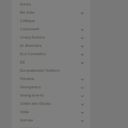
Aurea
Bio Solis
Celtique
Colourwell
Crazy Rumors
Dr. Bronners
Eco Cosmetics
EQ
Europakloster GutAich
Florame
Georganics
Giving love to
Göttin des Glücks
Holle
Hurraw