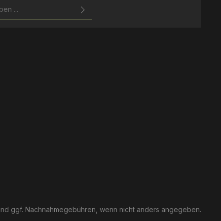
zbestimmungen
zur Kenntnis
ierten Felder sind
gelesen und bin mit ihnen
nd ggf. Nachnahmegebühren, wenn nicht anders angegeben.