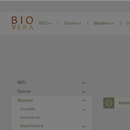
Zur Hauptnavigation springen
NEU
Sonne
G
NEU
Sonne
Marken
Keine
Acorelle
Ascentical
MaterNatura