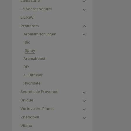
Lamazuna
Le Secret Naturel
LiLiKiWi
Pranarom
Aromamischungen
Bio
Spray
Aromaboost
DIY
el. Diffuser
Hydrolate
Secrets de Provence
Unique
We love the Planet
Zhenobya
Vitanu