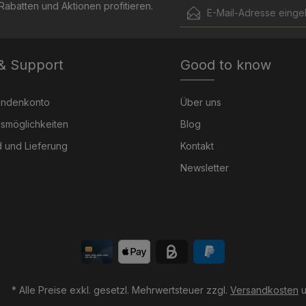
E-Mail-Adresse*
abatten und Aktionen profitieren.
Ich habe die
Datenschut
Die mit einem Stern (*) mark
genommen und die
AGB
 & Support
Good to know
Pflichtfelder.
einverstanden.
undenkonto
Über uns
smöglichkeiten
Blog
 und Lieferung
Kontakt
Newsletter
* Alle Preise exkl. gesetzl. Mehrwertsteuer zzgl.
Versandkosten
u