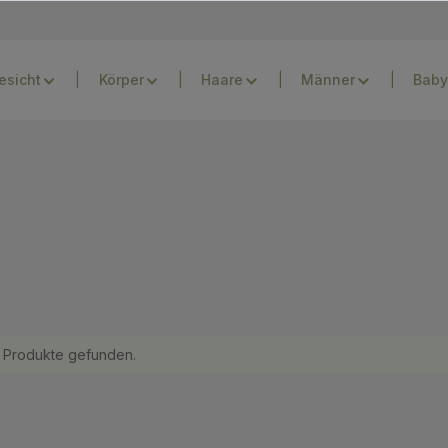
esicht
Körper
Haare
Männer
Baby
 Produkte gefunden.