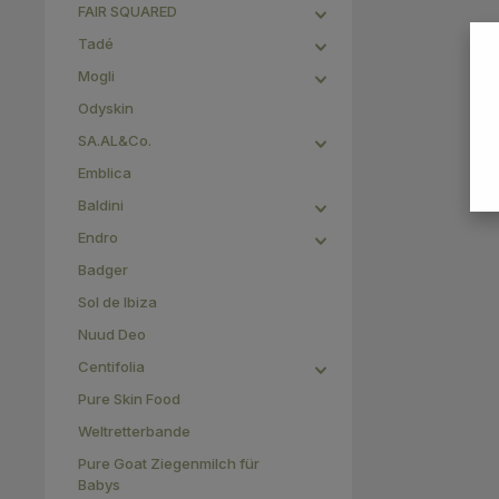
FAIR SQUARED
Tadé
Mogli
Odyskin
SA.AL&Co.
Emblica
Baldini
Endro
Badger
Sol de Ibiza
Nuud Deo
Centifolia
Pure Skin Food
Weltretterbande
Pure Goat Ziegenmilch für
Babys