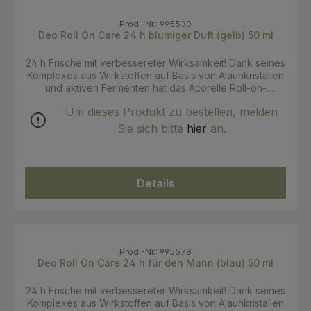
Prod.-Nr.: 995530
Deo Roll On Care 24 h blumiger Duft (gelb) 50 ml
24 h Frische mit verbessereter Wirksamkeit! Dank seines
Komplexes aus Wirkstoffen auf Basis von Alaunkristallen
und aktiven Fermenten hat das Acorelle Roll-on-
Deodorant von nun an eine 24-Stunden-Wirksamkeit
Um dieses Produkt zu bestellen, melden
bewiesen. Ohne Aluminiumhydrochlorid oder Alkohol
formuliert, ist die Formel ebenso gesundheitsschonend
Sie sich bitte
hier
an.
wie pflegt sie die Haut mit ihren
feuchtigkeitsspendenden und beruhigenden
Wirkstoffen. Garantierte Wirksamkeit den ganzen Tag
über, ohne Streifen zu hinterlassen oder Feuchtigkeit.
Details
Jasmin und Ylang Ylang sorgen für eine blumige Note.
INCI: AQUA (WATER), POTASSIUM ALUM, SPIRAEA
ULMARIA FLOWER WATER*, SACCHAROMYCES
FERMENT,PRUNUS AMYGDALUS DULCIS (SWEET
ALMOND) OLEOSOMES, XANTHAN GUM, ALOE
BARBADENSIS LEAFJUICE POWDER*, GLYCERIN, PARFUM
Prod.-Nr.: 995578
(FRAGRANCE), GLUCONOLACTONE, SODIUM
Deo Roll On Care 24 h für den Mann (blau) 50 ml
BICARBONATE, BENZYLALCOHOL, DEHYDROACETIC
ACID, SODIUM BENZOATE, POTASSIUM SORBATE,
24 h Frische mit verbessereter Wirksamkeit! Dank seines
GERANIOL, LINALOOL. Zertifizierung: Ecocert/ COSMOS
Komplexes aus Wirkstoffen auf Basis von Alaunkristallen