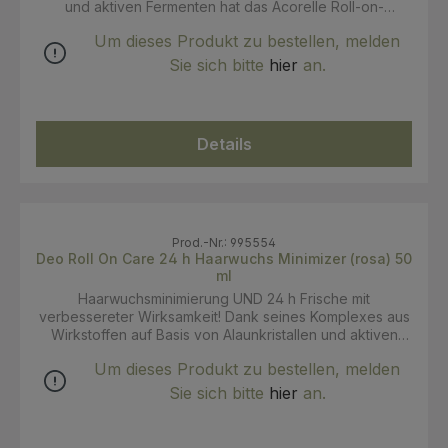
ORGANIC VEGAN
und aktiven Fermenten hat das Acorelle Roll-on-
Deodorant von nun an eine 24-Stunden-Wirksamkeit
Um dieses Produkt zu bestellen, melden
bewiesen. Ohne Aluminiumhydrochlorid oder Alkohol
formuliert, ist die Formel ebenso gesundheitsschonend
Sie sich bitte
hier
an.
wie pflegt sie die Haut mit ihren
feuchtigkeitsspendenden und beruhigenden
Wirkstoffen. Garantierte Wirksamkeit den ganzen Tag
über, ohne Streifen zu hinterlassen oder Feuchtigkeit.
Details
Bergamotte und Vetiver sorgen für eine holzige und
würzige Note. INCI: AQUA (WATER), ANTHEMIS NOBILIS
FLOWER WATER*, POTASSIUM ALUM,
SACCHAROMYCES FERMENT,PRUNUS AMYGDALUS
DULCIS (SWEET ALMOND) OLEOSOMES, XANTHAN
GUM, GLYCERIN, PARFUM (FRAGRANCE),
Prod.-Nr.: 995554
Deo Roll On Care 24 h Haarwuchs Minimizer (rosa) 50
GLUCONOLACTONE, BENZYL ALCOHOL,
ml
DEHYDROACETIC ACID, SODIUM BICARBONATE,
SODIUM BENZOATE, POTASSIUM SORBATE, LINALOOL,
Haarwuchsminimierung UND 24 h Frische mit
CITRONELLOL, COUMARIN. Zertifizierung: Ecocert/
verbessereter Wirksamkeit! Dank seines Komplexes aus
COSMOS ORGANIC VEGAN
Wirkstoffen auf Basis von Alaunkristallen und aktiven
Fermenten hat das Acorelle Roll-on-Deodorant von nun
Um dieses Produkt zu bestellen, melden
an eine 24-Stunden-Wirksamkeit bewiesen. Ohne
Aluminiumhydrochlorid oder Alkohol formuliert, ist die
Sie sich bitte
hier
an.
Formel ebenso gesundheitsschonend wie pflegt sie die
Haut mit ihren feuchtigkeitsspendenden und
beruhigenden Wirkstoffen. Garantierte Wirksamkeit den