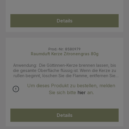
glutenfrei ohne Konservierungsstoffe 90g Nettogewicht
INCI: Rapswachs, Kokosöl, Parfum Zertifikate: Fairtrade,
Vegan
Details
Prod.-Nr.: 8580979
Raumduft Kerze Zitronengras 80g
Anwendung: Die Göttinnen-Kerze brennen lassen, bis
die gesamte Oberfläche flüssig ist. Wenn die Kerze zu
rußen beginnt, löschen Sie die Flamme, entfernen Sie
die Rußblume vom Docht mit einer Schere oder einem
Um dieses Produkt zu bestellen, melden
Dochtschneider und zünden Sie die Kerze erneut an.
zitroniger und frischer Duft vegan lange Brenndauer
Sie sich bitte
hier
an.
glutenfrei ohne Konservierungsstoffe 90g Nettogewicht
INCI: Rapswachs, Kokosöl, Parfum Zertifikate: Fairtrade,
Vegan
Details