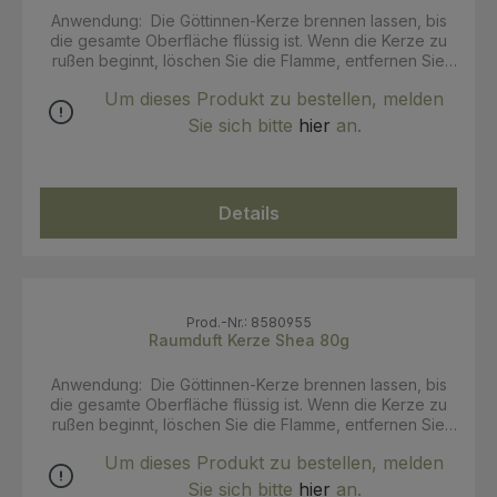
Anwendung: Die Göttinnen-Kerze brennen lassen, bis
die gesamte Oberfläche flüssig ist. Wenn die Kerze zu
rußen beginnt, löschen Sie die Flamme, entfernen Sie
die Rußblume vom Docht mit einer Schere oder einem
Um dieses Produkt zu bestellen, melden
Dochtschneider und zünden Sie die Kerze erneut an.
schokoladiger, entspannender Duft vegan lange
Sie sich bitte
hier
an.
Brenndauer glutenfrei ohne Konservierungsstoffe 90g
Nettogewicht INCI: Rapswachs, Kokosöl, Parfum
Zertifikate: Fairtrade, Vegan
Details
Prod.-Nr.: 8580955
Raumduft Kerze Shea 80g
Anwendung: Die Göttinnen-Kerze brennen lassen, bis
die gesamte Oberfläche flüssig ist. Wenn die Kerze zu
rußen beginnt, löschen Sie die Flamme, entfernen Sie
die Rußblume vom Docht mit einer Schere oder einem
Um dieses Produkt zu bestellen, melden
Dochtschneider und zünden Sie die Kerze erneut an.
entspannender Duft vegan lange Brenndauer
Sie sich bitte
hier
an.