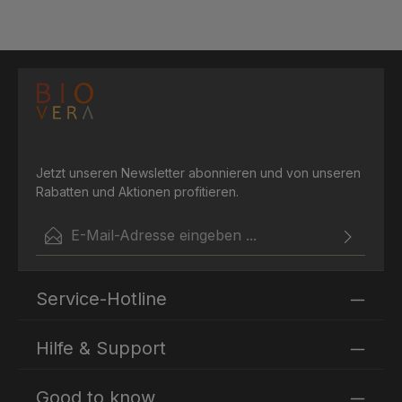
Jetzt unseren Newsletter abonnieren und von unseren
Rabatten und Aktionen profitieren.
E-Mail-Adresse*
Ich habe die
Datenschutzbestimmungen
zur Kenntnis
Die mit einem Stern (*) markierten Felder sind
genommen und die
AGB
gelesen und bin mit ihnen
Service-Hotline
Pflichtfelder.
einverstanden.
Hilfe & Support
Good to know