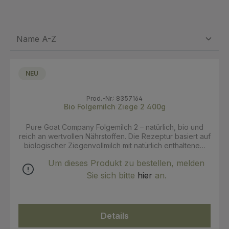
NEU
Prod.-Nr.: 8357164
Bio Folgemilch Ziege 2 400g
Pure Goat Company Folgemilch 2 – natürlich, bio und
reich an wertvollen Nährstoffen. Die Rezeptur basiert auf
biologischer Ziegenvollmilch mit natürlich enthaltenem
Milchfett und A2-Milcheiweiß. Dazu liefert sie DHA* aus
Um dieses Produkt zu bestellen, melden
Algen sowie GOS-Fasern – ergänzt durch Vitamine A, C
und D sowie Eisen zur Unterstützung eines gesunden
Sie sich bitte
hier
an.
Immunsystems*. Jede Zutat wird sorgfältig ausgewählt,
damit dein Kind in jeder Entwicklungsphase bestens
versorgt ist. Denn für Pure Goat bedeutet „bio" mehr als
ein Siegel – es steht für Respekt gegenüber der Natur,
Details
den Ziegen und deinem kleinen Liebling. *Wie jede
Folgemilch Wichtiger Hinweis Muttermilch ist die beste