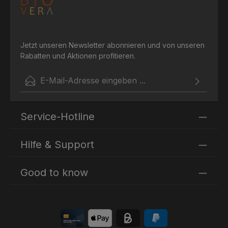
Jetzt unseren Newsletter abonnieren und von unseren
Rabatten und Aktionen profitieren.
E-Mail-Adresse*
Ich habe die
Datenschutzbestimmungen
zur Kenntnis
Die mit einem Stern (*) markierten Felder sind
genommen und die
AGB
gelesen und bin mit ihnen
Service-Hotline
Pflichtfelder.
einverstanden.
Hilfe & Support
Good to know