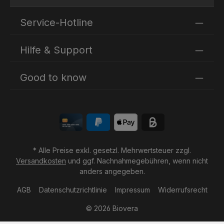
Ich habe die
Datenschutzbestimmungen
zur Kenntnis
Die mit einem Stern (*) markierten Felder sind
genommen und die
AGB
gelesen und bin mit ihnen
Service-Hotline
Pflichtfelder.
einverstanden.
Hilfe & Support
Good to know
* Alle Preise exkl. gesetzl. Mehrwertsteuer zzgl.
Versandkosten
und ggf. Nachnahmegebühren, wenn nicht
anders angegeben.
AGB
Datenschutzrichtlinie
Impressum
Widerrufsrecht
© 2026 Biovera