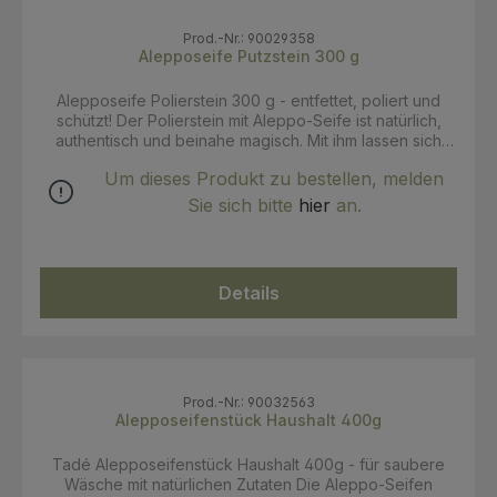
Prod.-Nr.: 90029358
Alepposeife Putzstein 300 g
Alepposeife Polierstein 300 g - entfettet, poliert und
schützt! Der Polierstein mit Aleppo-Seife ist natürlich,
authentisch und beinahe magisch. Mit ihm lassen sich
sämtliche Oberflächen und Materialien im Innen- sowie
Um dieses Produkt zu bestellen, melden
Außenbereich reinigen. Er entfettet, poliert, schützt und
sorgt für Glanz - und das äußerst effektiv und ergiebig.
Sie sich bitte
hier
an.
Geeignet für: Küche: Spülbecken & Armaturen, Herd,
Herdplatten, Ofen, Dunstabzug, etc. Bad: Waschbecken,
Badewanne, Armaturen, Fliesen & Fugen Garten: Fenster
& Fensterläden aus PVC, Objekte aus Metall, Kunststoff,
Details
Kautschuk, Reifen von Autos sowie Fahrrädern, etc.
Silber, Schmuck, Kupfer, Edelstahl, Aluminium,
Glaskeramik, Fliesen, Leder, PVC, ... Anwendung: Den
Schwamm anfeuchten und über den Polierstein streifen.
Die gewünschte Oberfläche damit reinigen und
anschließend Schwamm sowie Objekt gründlich
Prod.-Nr.: 90032563
abspülen. Die Oberfläche mit einem weichen Tuch
Alepposeifenstück Haushalt 400g
abtrocknen und polieren - vorzugsweise mit einem
Mikrofasertuch. Den Polierstein gut trocknen lassen,
Tadé Alepposeifenstück Haushalt 400g - für saubere
bevor der Deckel wieder aufgesetzt wird. Bei Textilien,
Wäsche mit natürlichen Zutaten Die Aleppo-Seifen