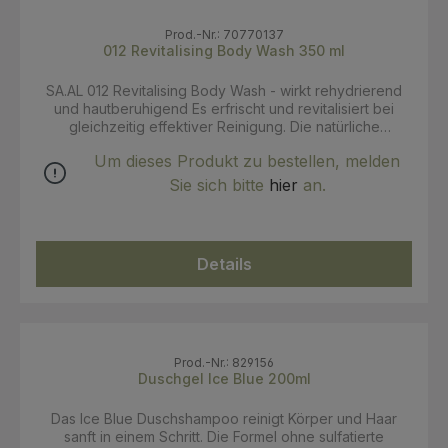
Prod.-Nr.: 70770137
012 Revitalising Body Wash 350 ml
SA.AL 012 Revitalising Body Wash - wirkt rehydrierend
und hautberuhigend Es erfrischt und revitalisiert bei
gleichzeitig effektiver Reinigung. Die natürliche
Rezeptur stellt die perfekte Balance aus
Um dieses Produkt zu bestellen, melden
wohlduftendem und dezentem Begleiter für die meisten
Männer und Hauttypen dar. Geeignet für jede Haut, auch
Sie sich bitte
hier
an.
für besonders empflindliche oder trockene Haut. Duftet
nach ätherischen Ölen aus Pfefferminztee. Ein
unermüdliches Bestreben, ein dauerhaft beruhigendes
Gefühl der Rehydratation zu erzeugen, führte zur
Details
Auswahl von drei Hauptbestandteilen: Macadamianussöl,
Birkensaft und Weizenproteine. Macadamia-Nussöl wirkt
beruhigend auf Haar und Haut. Eine sofortige Aufnahme
in die Haut verhindert ein Gefühl von Schwere und ist
ideal für Männer, die eine zügige Anwendung schätzen.
Birkensaft versorgt die Haut mit Vitaminen und
Prod.-Nr.: 829156
wertvollem Zucker, verjüngt die Haut und stärkt ihre
Duschgel Ice Blue 200ml
Fähigkeit zum natürlichen Schutz. Die Weizenproteine
pflegen das Haar und verbessern die Haut und ihren
Das Ice Blue Duschshampoo reinigt Körper und Haar
Feuchtigkeitsgehalt.. Anwendung: Auf die nasse Haut
sanft in einem Schritt. Die Formel ohne sulfatierte