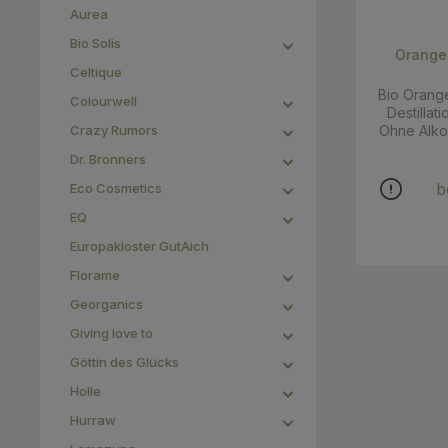
Aurea
Bio Solis
Orange
Celtique
Bio Orang
Colourwell
Destillation Ökologischen Glas
Crazy Rumors
Ohne Alkohol sorgsam destili
biologisch
Dr. Bronners
Höhep
Orangenblü
b
Eco Cosmetics
und bringt
EQ
Haut und 
für "Layer
Europakloster GutAich
Pflanzenöl 
a
Florame
water**
Georganics
benzoate, 
99,45% 
Giving love to
Ursprun
Göttin des Glücks
Holle
Hurraw