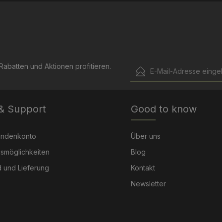
E-Mail-Adresse*
abatten und Aktionen profitieren.
Ich habe die
Datenschut
Die mit einem Stern (*) mark
genommen und die
AGB
 & Support
Good to know
Pflichtfelder.
einverstanden.
undenkonto
Über uns
smöglichkeiten
Blog
 und Lieferung
Kontakt
Newsletter