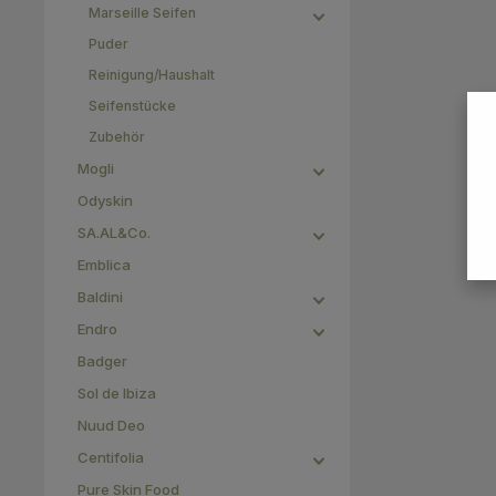
Marseille Seifen
Puder
Reinigung/Haushalt
Seifenstücke
Zubehör
Mogli
Odyskin
SA.AL&Co.
Emblica
Baldini
Endro
Badger
Sol de Ibiza
Nuud Deo
Centifolia
Pure Skin Food