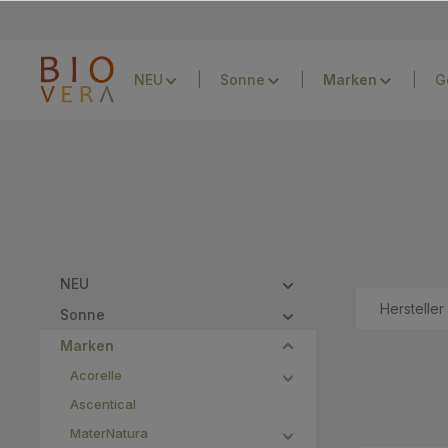
Zur Hauptnavigation springen
NEU
Sonne
G
NEU
Hersteller
Sonne
Marken
Acorelle
Ascentical
MaterNatura