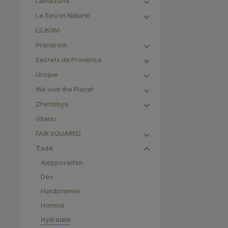
Lamazuna
Le Secret Naturel
LiLiKiWi
Pranarom
Secrets de Provence
Unique
We love the Planet
Zhenobya
Vitanu
FAIR SQUARED
Tadé
Alepposeifen
Deo
Handcremen
Homme
Hydrolate