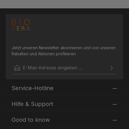
Jetzt unseren Newsletter abonnieren und von unseren
Rabatten und Aktionen profitieren.
E-Mail-Adresse*
Ich habe die
Datenschutzbestimmungen
zur Kenntnis
Die mit einem Stern (*) markierten Felder sind
genommen und die
AGB
gelesen und bin mit ihnen
Service-Hotline
Pflichtfelder.
einverstanden.
Hilfe & Support
Good to know