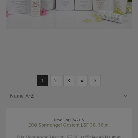
1
2
3
4
Prod.-Nr.: 742115
ECO Sonnengel Gesicht LSF 30, 30 ml
Das SonnengelGesicht LSF 30 ist für jeden Hauttyp