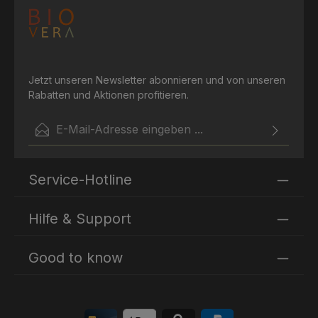
Jetzt unseren Newsletter abonnieren und von unseren
Rabatten und Aktionen profitieren.
E-Mail-Adresse*
Ich habe die
Datenschutzbestimmungen
zur Kenntnis
Die mit einem Stern (*) markierten Felder sind
genommen und die
AGB
gelesen und bin mit ihnen
Service-Hotline
Pflichtfelder.
einverstanden.
Hilfe & Support
Good to know