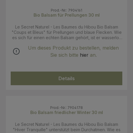
Prod.-Nr.: 7904161
Bio Balsam für Prellungen 30 ml
Le Secret Naturel - Les Baumes du Hibou Bio Balsam
"Coups et Bleus" für Prellungen und blaue Flecken. Wie
es sich für einen echten Balsam gehört, ist er wasserlos
und basiert auf pflanzlichen Ölen – ganz typisch für die
Um dieses Produkt zu bestellen, melden
Provence wird hier zu Olivenöl und Bienenwachs
gegriffen. Als Wirkstoffe werden ätherische Öle
Sie sich bitte
hier
an.
eingesetzt. Dieser Balsam ist reich an Arnica und damit
ideal für große und kleine Leute, die mal tollpatschig
sind. In Synergie mit ätherischen Ölen wirkt Arnica
beruhigend und gleichzeitig vitalisierend, stimulierend
Details
sowie entlastend. Er enthält weiters Öl von Indischem
Lorbeer und ätherisches Lavendelöl. Diese werden von
den stimulierenden Eigenschaften der ätherischen Ölen
aus Palmarosa und Rosmarin ergänzt. Abgerundet wird
die frische sowie krautig duftende Komposition von
Teebaumöl. Anwendung: Eine kleine Menge in
Prod.-Nr.: 7904178
kreisenden Bewegungen auf die gewünschte Hautstelle
Bio Balsam friedlicher Winter 30 ml
auftragen. Die Anwendung bei Bedarf mehrmals täglich
wiederholen. Hinweise: Nicht für Kinder unter 7 Jahren
Le Secret Naturel - Les Baumes du Hibou Bio Balsam
verwenden. Vor der Anwendung in Schwangerschaft
"Hiver Tranquille" unterstützt beim Durchatmen. Wie es