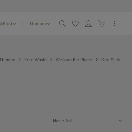
&Kind
Themen
Zero Waste
We love the Planet
Deo Stick