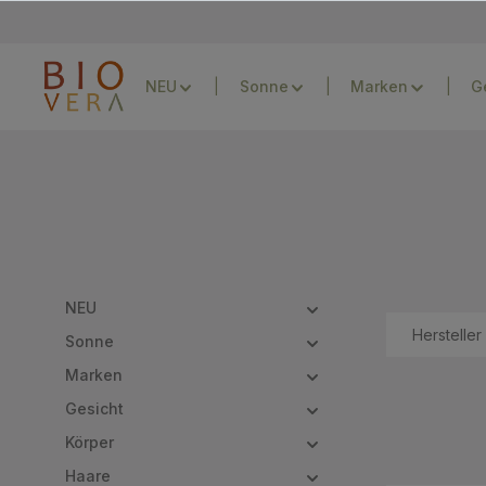
Zur Hauptnavigation springen
NEU
Sonne
Marken
G
NEU
Hersteller
Sonne
Marken
Gesicht
Körper
Haare