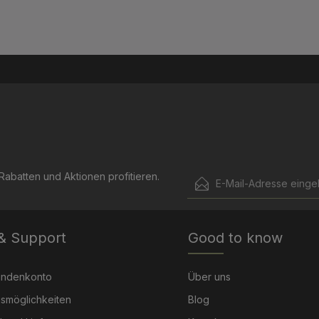
E-Mail-Adresse*
abatten und Aktionen profitieren.
Ich habe die
Datenschut
Die mit einem Stern (*) mark
genommen und die
AGB
 & Support
Good to know
Pflichtfelder.
einverstanden.
undenkonto
Über uns
smöglichkeiten
Blog