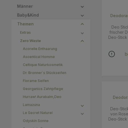
Männer
Baby&Kind
Deodoran
Themen
Deo Stic
frischer D
Extras
Deo-Stick
Zero Waste
Inhaltss
Maisstärk
Acorelle Enthaarung
Duft aus ä
b
Ascentical Homme
die H
hochwi
Celtique Naturkosmetik
Stunden S
Dr. Bronner´s Stückseifen
Stick re
Produkt i
Florame Seifen
(NCS) und 
zertifiziert) ve
Georganics Zahnpflege
eine herrli
Hurraw! Aurabalm,Deo
Deodor
an der
drücken m
Lamazuna
Deo-Stick
dünn unte
Le Secret Naturel
von Rose
besten 1-2 M
Deo-Stick
Cocos Nuci
Odyskin Sonne
Inhaltss
Zea Mays 