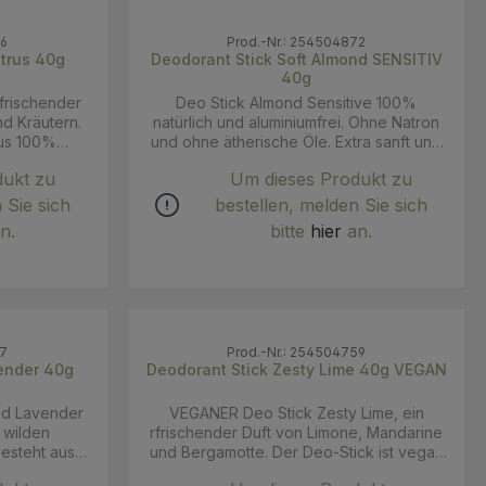
76
Prod.-Nr.: 254504872
itrus 40g
Deodorant Stick Soft Almond SENSITIV
40g
rfrischender
Deo Stick Almond Sensitive 100%
nd Kräutern.
natürlich und aluminiumfrei. Ohne Natron
aus 100%
und ohne ätherische Öle. Extra sanft und
.a. Kokosöl,
pflegend für empfindliche Haut. Der Deo-
dukt zu
Um dieses Produkt zu
und einem
Stick besteht aus 100% natürlichen
chen Ölen.
Inhaltsstoffen, u.a. Sheabutter,
 Sie sich
bestellen, melden Sie sich
iniumfrei,
Maisstärkepulver und einem herrlichen
n.
bitte
hier
an.
et bis zu 48
zarten hypoallergenen Parfum (ohne
geruch. Ein
Allergenen). Die antibakterielle Wirkung
ochen. Das
wird verstärkt durch die verwendeten
rtifiziert
natürlichen Säuren. 48 Stunden Schutz
rtonröhre
vor Schweißgeruch. Ein Stick reicht für
ca.6-8 Wochen. Anwendung: Für eine
67
Prod.-Nr.: 254504759
Frische, den
herrlich natürliche Frische, den Stick an
vender 40g
Deodorant Stick Zesty Lime 40g VEGAN
 wenig hoch
der Unterseite ein wenig hoch drücken
hbewegungen
mit einigen Streichbewegungen dünn
ld Lavender
VEGANER Deo Stick Zesty Lime, ein
tragen. Am
unter den Achseln auftragen. Am besten
ß wilden
rfrischender Duft von Limone, Mandarine
en lassen.
1-2 Minuten einziehen lassen. INCI: Cocos
esteht aus
und Bergamotte. Der Deo-Stick ist vegan
*, Sodium
Nucifera Oil*, Zea Mays Starch, Cera
ffen, u.a.
und besteht aus 100% natürlichen
, Cera Alba,
Alba, Olea Europaea Fruit Oil*, Coco-