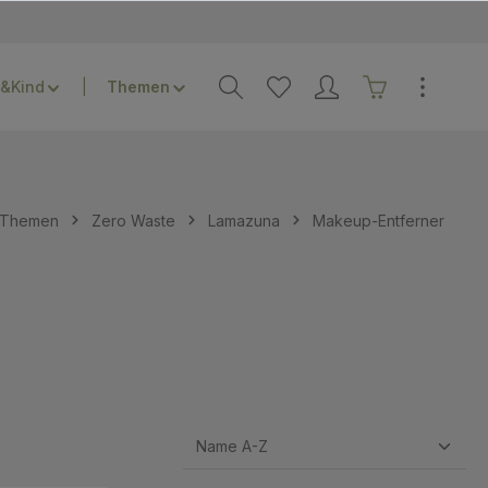
&Kind
Themen
Zero Waste
Lamazuna
Makeup-Entferner