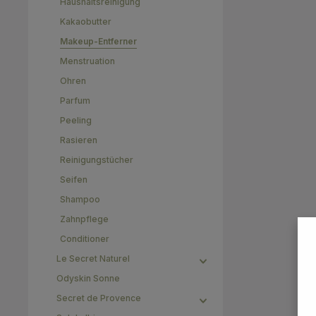
Haushaltsreinigung
Mit Bio-Süßm
Haut mit 
Kakaobutter
sie wei
Makeup-Entferner
cremige
Vanilleduft 
Menstruation
peelen, er
Haut w
Ohren
Anwendung:
Parfum
Um die
benötige
Peeling
Wasser. Be
Rasieren
tragen Sie 
auf. Es is
Reinigungstücher
Massieren
Seifen
Bewegung
noch effe
Shampoo
Sie sie da
Zahnpflege
sau
Vorsich
Conditioner
Damit Ihr 
hält, pfle
Le Secret Naturel
anderen f
Odyskin Sonne
zwischen
indem Sie e
Secret de Provence
kleines Vor