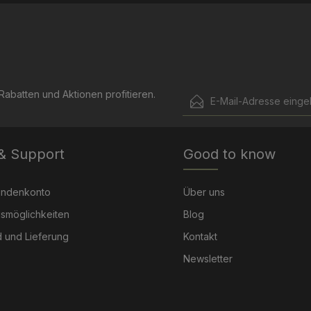
E-Mail-Adresse*
abatten und Aktionen profitieren.
Ich habe die
Datenschut
Die mit einem Stern (*) mark
genommen und die
AGB
 & Support
Good to know
Pflichtfelder.
einverstanden.
undenkonto
Über uns
smöglichkeiten
Blog
 und Lieferung
Kontakt
Newsletter