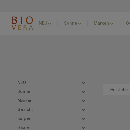
Zur Hauptnavigation springen
NEU
Sonne
Marken
G
NEU
Hersteller
Sonne
Marken
Gesicht
Körper
Haare