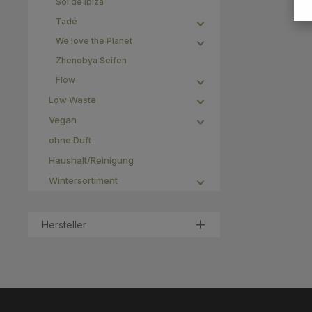
Sol de Ibiza
Mini-Beutel legen! D
ohne äthe
Tadé
daher f
We love the Planet
Frauen abs
unter dr
Zhenobya Seifen
Flow
NATR
HELIAN
Low Waste
STEARI
KAOLIN,
Vegan
ÖL*, COCA
ohne Duft
PRUNUS 
TOCOP
Haushalt/Reinigung
biologisch
Wintersortiment
Inhaltsst
19,50
Hersteller