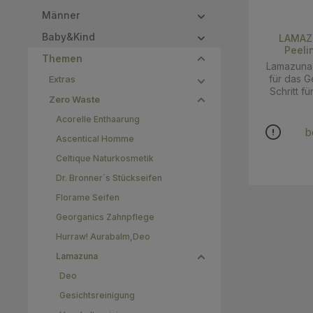
Männer
Baby&Kind
LAMAZU
Peeli
Themen
Lamazuna 
für das G
Extras
Schritt f
Zero Waste
perfekt g
Gesichtsp
Acorelle Enthaarung
Lage, 
b
Ascentical Homme
beseitig
hindert, 
Celtique Naturkosmetik
reinigt d
Dr. Bronner´s Stückseifen
Verstopfun
sie aus
Florame Seifen
gewinnt 
Strahlkra
Georganics Zahnpflege
abgestorb
Hurraw! Aurabalm,Deo
Talg und a
ist wie
Lamazuna
Gesichtspe
Deo
sehr
Aprikosenk
Gesichtsreinigung
kleinen U