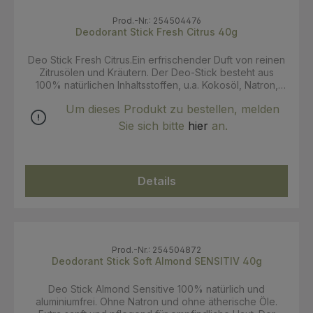
Starch, Cera Alba, Cellulose, Cetyl Esters, Natural
Parfum, Tribehenin, Tocopherol, Linalool, Helianthus
Prod.-Nr.: 254504476
Annuus Seed Oil*, Limonene, Linalyl Acetate, Citrus
Deodorant Stick Fresh Citrus 40g
Aurantium Peel Oil, Pinene * = Organic PAO: 12 Monate
Zertifizierung: NCS
Deo Stick Fresh Citrus.Ein erfrischender Duft von reinen
Zitrusölen und Kräutern. Der Deo-Stick besteht aus
100% natürlichen Inhaltsstoffen, u.a. Kokosöl, Natron,
Maisstärkepulver und einem herrlichen Duft aus
Um dieses Produkt zu bestellen, melden
ätherischen Ölen. Pflegend für die Haut. Aluminiumfrei,
jedoch hochwirksam und bietet bis zu 48 Stunden
Sie sich bitte
hier
an.
Schutz vor Schweißgeruch. Ein Stick reicht für ca. 6-12
Wochen. Das Produkt ist Naturkosmetikzertifiziert (NCS)
und ist in einer Kartonröhre (FSCzertifiziert) verpackt.
Anwendung: Für eine herrlich natürliche Frische, den
Details
Stick an der Unterseite ein wenig hoch drücken mit
einigen Streichbewegungen dünn unter den Achseln
auftragen. Am besten 1-2 Minuten einziehen lassen.
INCI: Cocos Nucifera Oil*, Sodium Bicarbonate, Zea Mays
Starch, Cera Alba, Cetyl Esters, Citrus Limon Peel Oil,
Limonene, Pogostemon Cablin Leaf Oil, Tribehenin,
Prod.-Nr.: 254504872
Pinene, Tocopherol, Citral, Helianthus Annuus Seed Oil*,
Deodorant Stick Soft Almond SENSITIV 40g
Beta-Caryophyllene, Geranyl Acetate, Terpinolene,
Terpineol, Linalool * = Organic PAO: 12 Monate
Deo Stick Almond Sensitive 100% natürlich und
Zertifizierung: NCS
aluminiumfrei. Ohne Natron und ohne ätherische Öle.