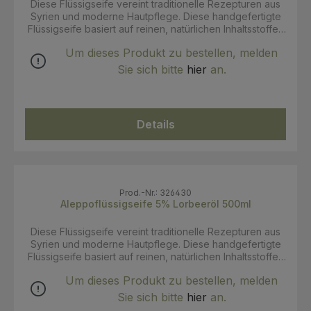
Diese Flüssigseife vereint traditionelle Rezepturen aus
Syrien und moderne Hautpflege. Diese handgefertigte
Flüssigseife basiert auf reinen, natürlichen Inhaltsstoffen
und bietet eine milde, rückfettende Reinigung, die ideal
Um dieses Produkt zu bestellen, melden
für empfindliche Haut ist. Als Handseife, Duschgel für die
Gesichtsreinigung und auch als sanftes Shampoo
Sie sich bitte
hier
an.
Olivenöl: Spendet Feuchtigkeit und pflegt die Haut.
Lorbeeröl: traditionell entzündungshemmende
Eigenschaften. Lauge: Ermöglicht die schonende
Umwandlung der Öle in eine sanfte Flüssigseife – ganz
Details
ohne künstliche Zusätze. Anwendung: Geben Sie eine
kleine Menge der Aleppo Flüssigseife auf Ihre feuchten
Hände oder direkt auf die Haut. Massieren Sie den
Schaum sanft ein und spülen Sie ihn anschließend mit
lauwarmem Wasser ab. Für optimale Pflege verwenden
Sie die Seife täglich oder nach Bedarf. INCI: Olea
Prod.-Nr.: 326430
Europaea Fruit Oil, Laurus Nobilis Fruit Oil, Potassium
Aleppoflüssigseife 5% Lorbeeröl 500ml
Hydroxide, Aqua
Diese Flüssigseife vereint traditionelle Rezepturen aus
Syrien und moderne Hautpflege. Diese handgefertigte
Flüssigseife basiert auf reinen, natürlichen Inhaltsstoffen
und bietet eine milde, rückfettende Reinigung, die ideal
Um dieses Produkt zu bestellen, melden
für empfindliche Haut ist. Als Handseife, Duschgel für die
Gesichtsreinigung und auch als sanftes Shampoo
Sie sich bitte
hier
an.
Olivenöl: Spendet Feuchtigkeit und pflegt die Haut.