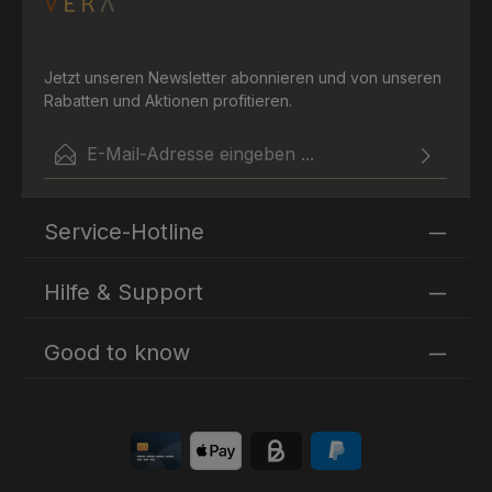
Organic PAO: 12 Monate Zertifizierung: NCS
Jetzt unseren Newsletter abonnieren und von unseren
Rabatten und Aktionen profitieren.
E-Mail-Adresse*
Ich habe die
Datenschutzbestimmungen
zur Kenntnis
Die mit einem Stern (*) markierten Felder sind
genommen und die
AGB
gelesen und bin mit ihnen
Service-Hotline
Pflichtfelder.
einverstanden.
Hilfe & Support
Good to know