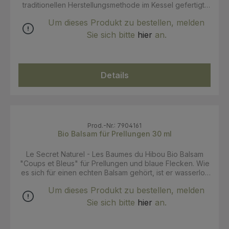
Sodium Hydoxide, Aqua
traditionellen Herstellungsmethode im Kessel gefertigt,
ist die Marseille-Seife von höchster Qualität
Um dieses Produkt zu bestellen, melden
und besonders hautmild. Sie sind ideal für die tägliche
Hygiene von Körper sowie Händen und für alle
Sie sich bitte
hier
an.
Hauttypen geeignet. Überfettungsgrad: 1 % Tadé Pays
du Levant hat sich ganz dem fairen Handel verschrieben
und agiert nach strengen ethischen Richtlinien. Die
Partner des Unternehmens sind Handwerker, die von
Details
der gleichwertigen sowie nachhaltigen Partnerschaft
profiteren. INCI: Sodium Olivate Sodium Cocoate Aqua
(Water) Sodium Palmitate Sodium Stearate Parfum
(Fragrance) Glycerin Helianthus Annuus (Sunflower)
Seed Oil Tocopherol (Vitamin E) Sodium Chloride
Tetrasodium Glutamate Diacetate Geraniol Limonene
Prod.-Nr.: 7904161
Linalool Zertifikate: Cosmébio - Cosmos Natural
Bio Balsam für Prellungen 30 ml
Le Secret Naturel - Les Baumes du Hibou Bio Balsam
"Coups et Bleus" für Prellungen und blaue Flecken. Wie
es sich für einen echten Balsam gehört, ist er wasserlos
und basiert auf pflanzlichen Ölen – ganz typisch für die
Um dieses Produkt zu bestellen, melden
Provence wird hier zu Olivenöl und Bienenwachs
gegriffen. Als Wirkstoffe werden ätherische Öle
Sie sich bitte
hier
an.
eingesetzt. Dieser Balsam ist reich an Arnica und damit
ideal für große und kleine Leute, die mal tollpatschig
sind. In Synergie mit ätherischen Ölen wirkt Arnica