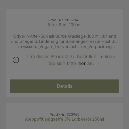
Prod.-Nr.: 2859040
After-Sun, 100 ml
Odyskin After-Sun mit Gurke Glastiegel,100 ml Kühlend
und pflegend. Linderung für Sonnengestresste Haut Gut
zu wissen: _Vegan _Tierversuchsfrei _Verpackung
recyclebar _für Kinder geeignet _COSMOS Organic
Um dieses Produkt zu bestellen, melden
zertifziert Anwendung: Tragen Sie nach dem Sonnenbad
eine großzügige Portion Creme auf Körper und Gesicht
Sie sich bitte
hier
an.
auf Bitte kompostieren Sie Ihre Schachtel und recyceln
Sie das Glasgefäß und den Aluminiumdeckel. INCI: Aqua
(Wasser / Eau), Helianthus Annuus (Sonnenblumen-)
Samenöl, Decyloleat, Butyrospermum Parkii
Details
(Sheabutter), Aloe Barbadensis-Blattsaft,
Cetearylalkohol, Glycerin-Glycerylstearat,
Cetearylglucosid, Parfum (Duft), Natriumbenzoat,
Xanthangummi, Kaliumsorbat, Tocopherol, Milchsäure,
Zitronensäure, hydriertes Palmglyceridcitrat
Prod.-Nr.: 323965
Aleppoflüssigseife 5% Lorbeeröl 250ml