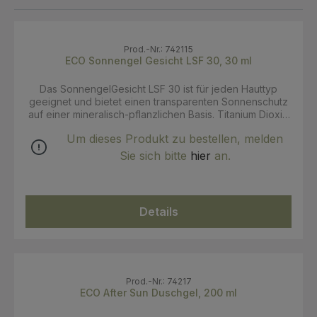
Prod.-Nr.: 742115
ECO Sonnengel Gesicht LSF 30, 30 ml
Das SonnengelGesicht LSF 30 ist für jeden Hauttyp
geeignet und bietet einen transparenten Sonnenschutz
auf einer mineralisch-pflanzlichen Basis. Titanium Dioxid
als mineralischer Filter sorgt dafür, dass die UV-Strahlen
Um dieses Produkt zu bestellen, melden
reflektiert werden. Karanjaöl, Granatapfelkernöl sowie
Sanddornöl regenerieren die Hautschichten und
Sie sich bitte
hier
an.
bewahren diese vor dem Austrocknen. Die Formulierung
ist frei von Zink, chemischen Filtern, Aluminiumsalzen und
Nanopartikeln. Ebenso sind keine GMO, PEG und
Parabene in der Rezeptur enthalten. Die Lotion lässt sich
Details
sehr leicht auf der Haut verteilen, hinterlässt keine
weißen Spuren, ist wasserfest und biologisch abbaubar.
Anwendung: Vor dem Sonnenbaden großzügig
Sonnenschutzmittel auf das Gesicht auftragen und auf
diesem verteilen. Achtung: Von der Kombination mit
anderer Kosmetik wird abgeraten! Die darin enthaltenen
Prod.-Nr.: 74217
Duftstoffe und/oder ätherischen Öle können den
ECO After Sun Duschgel, 200 ml
Lichtschutz verringern. Vermeiden Sie den Kontakt mit