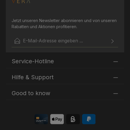
gesamten Inhaltsstoffe sind biologischer Herkunft.
Zertifikate: Vegan Society, Ecocert
Jetzt unseren Newsletter abonnieren und von unseren
Rabatten und Aktionen profitieren.
E-Mail-Adresse*
Ich habe die
Datenschutzbestimmungen
zur Kenntnis
Die mit einem Stern (*) markierten Felder sind
genommen und die
AGB
gelesen und bin mit ihnen
Service-Hotline
Pflichtfelder.
einverstanden.
Hilfe & Support
Good to know