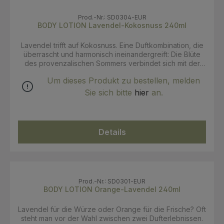
Prod.-Nr.: SD0304-EUR
BODY LOTION Lavendel-Kokosnuss 240ml
Lavendel trifft auf Kokosnuss. Eine Duftkombination, die
überrascht und harmonisch ineinandergreift: Die Blüte
des provenzalischen Sommers verbindet sich mit der
sanften Wärme feiner Nussöle aus Asien zu einem
Um dieses Produkt zu bestellen, melden
ausgewogenen Dufterlebnis.Eine Komposition aus
biologischen Kokos-, Jojoba-, Avocado- und Hanfölen,
Sie sich bitte
hier
an.
ergänzt durch mildes ätherisches Bio-Lavendelöl,
versorgt die Haut intensiv mit Feuchtigkeit und bewahrt
ihre Geschmeidigkeit. Die leichte und zugleich
reichhaltige Bodylotion zieht rasch ein, ohne zu fetten.
Details
Prod.-Nr.: SD0301-EUR
BODY LOTION Orange-Lavendel 240ml
Lavendel für die Würze oder Orange für die Frische? Oft
steht man vor der Wahl zwischen zwei Dufterlebnissen.