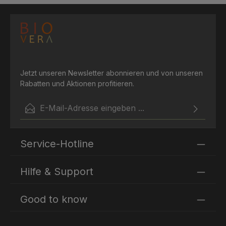
Jetzt unseren Newsletter abonnieren und von unseren
Rabatten und Aktionen profitieren.
E-Mail-Adresse*
Ich habe die
Datenschutzbestimmungen
zur Kenntnis
Die mit einem Stern (*) markierten Felder sind
genommen und die
AGB
gelesen und bin mit ihnen
Service-Hotline
Pflichtfelder.
einverstanden.
Hilfe & Support
Good to know