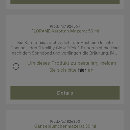
Prod.-Nr.: 824557
FLORAME Karotten Mazerat 50 ml
Bio Karottenmazerat verleiht der Haut eine leichte
Tönung - den "Healthy Glow Effekt" Es beruhigt die Haut
nach dem Sonnebad und verlängert die Bräunung. INCI:
Helianthus Annuus (Sunflower) Seed Oil, Daucus Carota
Um dieses Produkt zu bestellen, melden
Sativa (Carrot) Root Extract. 100% k.b.A. Zertifizierung:
Ecocert Cosmos Organic
Sie sich bitte
hier
an.
Details
Prod.-Nr.: 826353
Gänseblümchenmazerat 50 ml