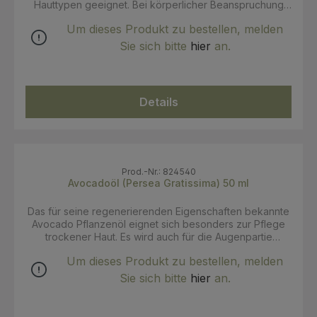
Hauttypen geeignet. Bei körperlicher Beanspruchung
und Sport kann es vor und nach dem Trainig verwendet
Um dieses Produkt zu bestellen, melden
werden. Das Öl in leichten Massagen 1-3x täglich auf
den Körper auftragen INCI:Helianthus Annuus
Sie sich bitte
hier
an.
(Sunflower) Seed Oil, Arnica Montana Flower Extract.
100% kbA Zertifiziert: Ecocert / COSMOS ORGANIC
Details
Prod.-Nr.: 824540
Avocadoöl (Persea Gratissima) 50 ml
Das für seine regenerierenden Eigenschaften bekannte
Avocado Pflanzenöl eignet sich besonders zur Pflege
trockener Haut. Es wird auch für die Augenpartie
empfohlen, die es mit Feuchtigkeit versorgt und
Um dieses Produkt zu bestellen, melden
schützt, sowie für die Pflege von trockenem und
brüchigem Haar. Gebrauchsanweisung: Kann pur oder
Sie sich bitte
hier
an.
als Massagebasis in Kombination mit ätherischen Ölen
verwendet werden. Für eine Gesichtsbehandlung das Öl
in leichten Massagen auf die perfekt gereinigte Haut