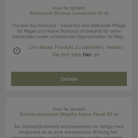
Prod.-Nr.: 822805
Rhizinusöl (Ricinus Communis) 50 ml
Florame Bio-Rizinusöl - natürliche und stärkende Pflege
für Nägel und Haare! Rizinusöl ist bekannt für seine
stärkenden sowie schützenden Eigenschaften für Nägel
und Haare. Eine Frucht besteht aus einer Schale mit 3
Um dieses Produkt zu bestellen, melden
ölhaltigen Kernen, aus denen das pflanzliche Öl
gewonnen wird. Es kann aber auch für die Pflege der
Sie sich bitte
hier
an.
Hände oder als Basisöl für Massagen verwendet
werden. Anwendung: Als Haarmaske auf die gesamten
Haare oder nur die Spitzen auftragen und eine Stunde
lang einwirken lassen. Anschließend wie gewohnt mit
Details
Shampoo waschen. INCI: Ricinus communis (Castor)
Seed Oil*. * Inhaltsstoffe aus biologischem Anbau.
Zertifikate: Ecocert, Cosmébio
Prod.-Nr.: 824465
Schwarzkümmelöl (Nigella Sativa Seed) 50 ml
Bio Schwarzkümmelöl wird besonders für fettige Haut
eingesetzt da es eine antiseptische Wirkung hat,
Hautunreinheiten und Entzündungen werden gemindert.