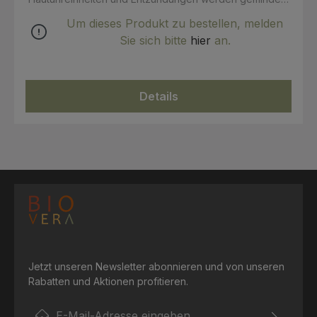
Auch bei juckender Kopfhaut verschafft es Linderung
Um dieses Produkt zu bestellen, melden
und beruhigt, Es enthält ungesättigte Fettsäuren (z.B
Linolsäure) Es kann auch lindernd bei Neurodermitis
Sie sich bitte
hier
an.
eingesetzt werden. INCI: Nigella Sativa Seed Oil,
Limonene.* *natürlich vorkommend im fetten Öl 100%
k.b.A. Zertifizierung: COSMOS Organic
Details
Jetzt unseren Newsletter abonnieren und von unseren
Rabatten und Aktionen profitieren.
E-Mail-Adresse*