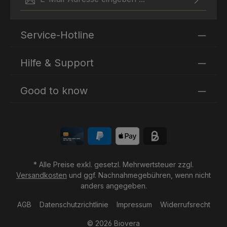
Ich habe die
Datenschutzbestimmungen
zur Kenntnis
Die mit einem Stern (*) markierten Felder sind
genommen und die
AGB
gelesen und bin mit ihnen
Service-Hotline
Pflichtfelder.
einverstanden.
Hilfe & Support
Good to know
* Alle Preise exkl. gesetzl. Mehrwertsteuer zzgl.
Versandkosten
und ggf. Nachnahmegebühren, wenn nicht
anders angegeben.
AGB
Datenschutzrichtlinie
Impressum
Widerrufsrecht
© 2026 Biovera