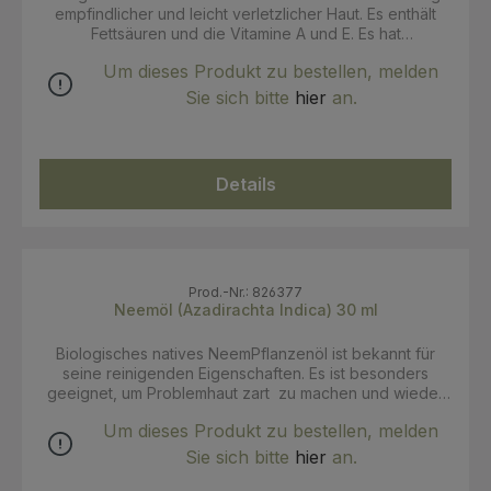
in leichten Massagen auf die perfekt gereinigte Haut
empfindlicher und leicht verletzlicher Haut. Es enthält
auftragen. Für eine Haarmaske das Öl auf das gesamte
Fettsäuren und die Vitamine A und E. Es hat
Haar oder nur auf die Spitzen auftragen und vor der
weichmachende und feuchtigkeitsspendende
Haarwäsche 30 Minuten einwirken lassen.
Um dieses Produkt zu bestellen, melden
Eigenschaften, nährt die Haut und macht sie weich. Es
INCI:Simmondsia Chinensis (Jojoba) Seed Oil 100% k.b.A
wird besonders für trockene und empfindliche Haut
Sie sich bitte
hier
an.
Zertifizierung: Ecocert Cosmos Organic
empfohlen, ideal für empfindliche Haut und
insbesondere für die Haut von Babys. Sehr cremig, sehr
gut zum Abschminken zu verwenden. Schließlich wird es
auch zur Pflege von trockenem und devitalisiertem Haar
Details
empfohlen. INCI:Prunus Amygdalus Dulcis (Sweet
Almond) Oil. 100% k.b.A. Zertifizierung: COSMOS Organic
Prod.-Nr.: 826377
Neemöl (Azadirachta Indica) 30 ml
Biologisches natives NeemPflanzenöl ist bekannt für
seine reinigenden Eigenschaften. Es ist besonders
geeignet, um Problemhaut zart zu machen und wieder
ins Gleichgewicht zu bringen. Es ist das ideale
Um dieses Produkt zu bestellen, melden
Pflanzenöl, um die reinigende Wirkung von
Gesichtspflegeölen zu verstärken. Anwendung:Nicht pur,
Sie sich bitte
hier
an.
sondern verdünnt verwenden - in 5% Verdünnung für