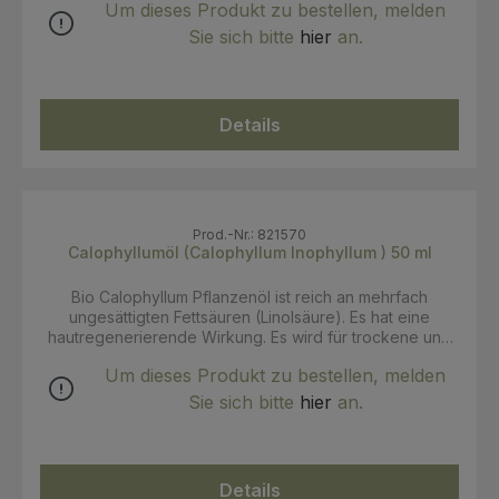
Um dieses Produkt zu bestellen, melden
Haut wirkt es lindernd und wohltuend INCI:Olea
Europaea (Olive) Fruit Oil, Calendula Officinalis Flower
Sie sich bitte
hier
an.
Extract. 100% k.b.A. Zertifizierung: Ecocert Cosmos
Organic
Details
Prod.-Nr.: 821570
Calophyllumöl (Calophyllum Inophyllum ) 50 ml
Bio Calophyllum Pflanzenöl ist reich an mehrfach
ungesättigten Fettsäuren (Linolsäure). Es hat eine
hautregenerierende Wirkung. Es wird für trockene und
feuchtigkeitsarme Haut verwendet. Seine beruhigende
Um dieses Produkt zu bestellen, melden
und feuchtigkeitsspendende Wirkung wird auch in der
Haarpflege verwendet. Anwendung: das Öl kann pur
Sie sich bitte
hier
an.
oder in Mischung mit anderen Pflanzenölen eingesetzt
werden. In der Gesichtsbehandlung wir es auf die gut
gereinigte Haut aufgetragen und sanft einmassiert.
INCI:Calophyllum Inophyllum Seed Oil. 100% kbA
Details
Zertifizierung: Ecocert Cosmos Organic