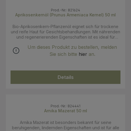
Prod.-Nr.: 821624
Aprikosenkernöl (Prunus Armeniaca Kernel) 50 ml
Bio-Aprikosenkern-Pflanzenöl eignet sich für trockene
und reife Haut für Gesichtsbehandlungen. Mit nährenden
und regenerierenden Eigenschaften ist es ideal für
trockene und empfindliche Haut. Nicht fettend, es
Um dieses Produkt zu bestellen, melden
wird häufig als Basis für Massagen verwendet.Es ist reich
an einfach ungesättigten (Ölsäure), mehrfach
Sie sich bitte
hier
an.
ungesättigten (Linolsäure) Fettsäuren und den Vitaminen
A und E. Gebrauchsanweisung: Kann pur oder als
Massagebasis in Kombination mit ätherischen Ölen
verwendet werden. Für eine Gesichtsbehandlung das Öl
Details
in leichten Massagen auf die perfekt gereinigte Haut
auftragen.Auch für die Babymassage geeignet.
INCI:Prunus Armeniaca (Apricot) Kernel Oil. 100% k.b.A
Zertifizierung: COSMOS Organic
Prod.-Nr.: 824441
Arnika Mazerat 50 ml
Arnika Mazerat ist besonders bekannt für seine
beruhigenden, lindernden Eigenschaften und ist für alle