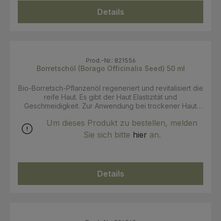
auftragen. Für eine Haarmaske tragen Sie das Öl auf das
Details
gesamte Haar oder nur auf die Spitzen auf und lassen
Sie es 30 Minuten einwirken, bevor Sie es
shampoonieren. INCI: Persea Gratissima (Avocado) Oil.
100% k.b.A Zertifizierung: COSMOS Organic
Prod.-Nr.: 821556
Borretschöl (Borago Officinalis Seed) 50 ml
Bio-Borretsch-Pflanzenöl regeneriert und revitalisiert die
reife Haut. Es gibt der Haut Elastizität und
Geschmeidigkeit. Zur Anwendung bei trockener Haut
und zur Vorbeugung von Dehnungsstreifen.
Um dieses Produkt zu bestellen, melden
Gebrauchsanweisung: Kann pur oder als Massagebasis
in Kombination mit ätherischen Ölen verwendet werden.
Sie sich bitte
hier
an.
Für eine Gesichtsbehandlung das Öl in leichten
Massagen auf die perfekt gereinigte Haut auftragen.
INCI: Borago Officinalis Seed Oil. 100% k.b.A.
Zertifizierung: COSMOS Organic
Details