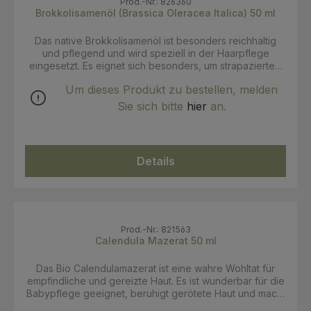
Prod.-Nr.: 826360
Brokkolisamenöl (Brassica Oleracea Italica) 50 ml
Das native Brokkolisamenöl ist besonders reichhaltig
und pflegend und wird speziell in der Haarpflege
eingesetzt. Es eignet sich besonders, um strapaziertem
Haar Geschmeidigkeit und Glanz zu verleihen. Es wird
Um dieses Produkt zu bestellen, melden
auch zur Pflege von schwer kämmbarem Haar
empfohlen. Es ähnelt in der Zusammensetzung sehr dem
Sie sich bitte
hier
an.
Silikon, ohne aber seine negativen Eigenschaften zu
besitzen. Es ist ein natürlicher Conditioner der das Haar
glättet und leicht kämmbar macht. Anwendung: wenige
Tropfen in den Handflächen verreiben und sanft in das
Details
Haar einmassieren - intensive Pflege ohne zu
beschweren! INCI:Brassica Oleracea Italica (Broccoli)
Seed Oil 100% k.b.A Zertifizierung: Ecocert Cosmos
Organic
Prod.-Nr.: 821563
Calendula Mazerat 50 ml
Das Bio Calendulamazerat ist eine wahre Wohltat für
empfindliche und gereizte Haut. Es ist wunderbar für die
Babypflege geeignet, beruhigt gerötete Haut und macht
sie zart und weich. Aber auch für trockene und irritíerte