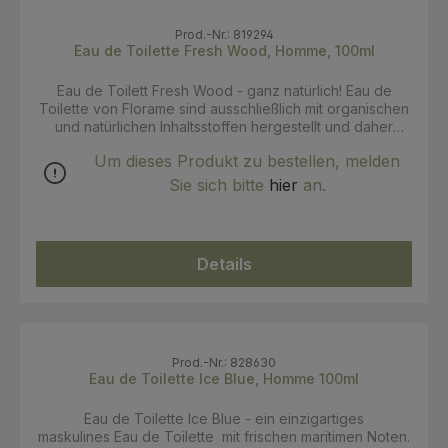
Prod.-Nr.: 819294
Eau de Toilette Fresh Wood, Homme, 100ml
Eau de Toilett Fresh Wood - ganz natürlich! Eau de
Toilette von Florame sind ausschließlich mit organischen
und natürlichen Inhaltsstoffen hergestellt und daher
echte Konzentrate aus der Natur. Diese hochwertigen
Um dieses Produkt zu bestellen, melden
Duftkreationen schützen die Haut und offenbaren ihre
innere Persönlichkeit. Kopfnote: Mischung aus spritziger
Sie sich bitte
hier
an.
Zitrone und Bitterorange. Herznote: Ein betörendes,
blumiges Bouquet, das Grapefruit, Eisenkrautblätter und
feinen Lavendel vereint. Basisnote: holzige, aber subtile
Noten von Vetiverwurzeln, Zedernholz und
Details
Patschuliblättern. INCI: Alcohol Denat.**, Citrus Aurantium
Amara (Bitter Orange) Flower Water*, Limonene, Citrus
Limon (Lemon) Peel Oil*, Linalool, Cedrus Atlantica Bark
Oil*, Citrus Paradisi (Grapefruit) Peel Oil*, Litsea Cubeba
Fruit Oil*, Citrus Aurantium Amara (Bitter Orange) Peel
Oil*, Citrus Aurantium Amara (Bitter Orange) Leaf/Twig
Prod.-Nr.: 828630
Oil*, Pogostemon Cablin Oil*, Vetiveria Zizanoides Root
Eau de Toilette Ice Blue, Homme 100ml
Oil*, Citral, Geraniol, Citronellol, Anise Alcohol, Eugenol,
Isoeugenol. 100% der Inhaltsstoffe sind natürlichen
Eau de Toilette Ice Blue - ein einzigartiges
Ursprungs. 95% der gesamten Inhaltsstoffe stammen aus
maskulines Eau de Toilette mit frischen maritimen Noten.