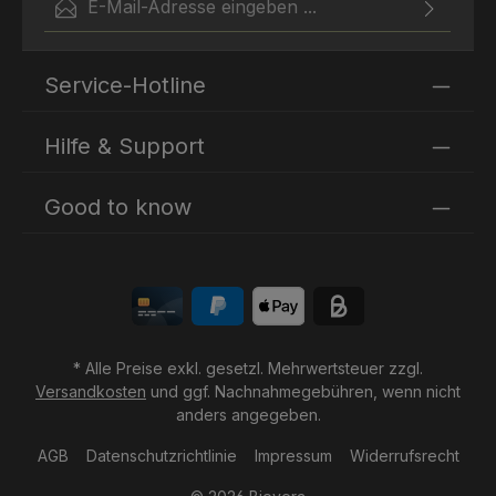
Ich habe die
Datenschutzbestimmungen
zur Kenntnis
Die mit einem Stern (*) markierten Felder sind
genommen und die
AGB
gelesen und bin mit ihnen
Service-Hotline
Pflichtfelder.
einverstanden.
Hilfe & Support
Good to know
* Alle Preise exkl. gesetzl. Mehrwertsteuer zzgl.
Versandkosten
und ggf. Nachnahmegebühren, wenn nicht
anders angegeben.
AGB
Datenschutzrichtlinie
Impressum
Widerrufsrecht