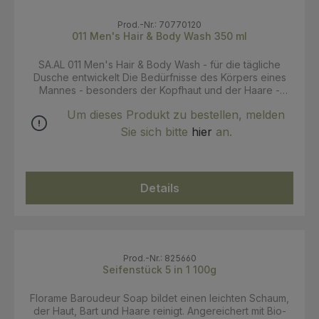
Prod.-Nr.: 70770120
011 Men's Hair & Body Wash 350 ml
SA.AL 011 Men's Hair & Body Wash - für die tägliche
Dusche entwickelt Die Bedürfnisse des Körpers eines
Mannes - besonders der Kopfhaut und der Haare -
werden perfekt kombiniert. Es erfrischt und revitaliesiert
Um dieses Produkt zu bestellen, melden
bei gleichzeitig effektiver Reinigung. Die natürliche
Rezeptur stellt die perfekte Balance aus
Sie sich bitte
hier
an.
wohlduftendem und dezentem Begleiter für die meisten
Männer und Hauttypen dar. Geeignet für jede Haut, auch
für besonders empflindliche oder trockene Haut. Duftet
nach ätherischen Ölen aus Minztee. Ein unermüdliches
Details
Bestreben, ein dauerhaft beruhigendes Gefühl der
Rehydratation zu erzeugen, führte zur Auswahl von drei
Hauptbestandteilen: Macadamianussöl, Birkensaft und
Weizenproteine. Macadamia-Nussöl wirkt beruhigend
auf Haar und Haut. Eine sofortige Aufnahme in die Haut
verhindert ein Gefühl von Schwere und ist ideal für
Prod.-Nr.: 825660
Männer, die eine zügige Anwendung schätzen.
Seifenstück 5 in 1 100g
Birkensaft versorgt die Haut mit Vitaminen und
wertvollem Zucker, verjüngt die Haut und stärkt ihre
Florame Baroudeur Soap bildet einen leichten Schaum,
Fähigkeit zum natürlichen Schutz. Die Weizenproteine
der Haut, Bart und Haare reinigt. Angereichert mit Bio-