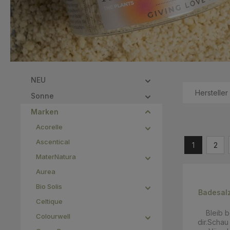
NEU
Hersteller
Sonne
Marken
Acorelle
Ascentical
1
2
MaterNatura
Aurea
Bio Solis
Badesal
Celtique
Bleib b
Colourwell
dir.Schau