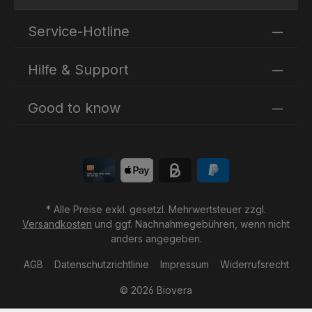
Ich habe die
Datenschutzbestimmungen
zur Kenntnis
Die mit einem Stern (*) markierten Felder sind
genommen und die
AGB
gelesen und bin mit ihnen
Service-Hotline
Pflichtfelder.
einverstanden.
Hilfe & Support
Good to know
* Alle Preise exkl. gesetzl. Mehrwertsteuer zzgl.
Versandkosten
und ggf. Nachnahmegebühren, wenn nicht
anders angegeben.
AGB
Datenschutzrichtlinie
Impressum
Widerrufsrecht
© 2026 Biovera