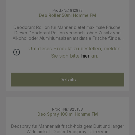
Prod.-Nr.: 812899
Deo Roller 50ml Homme FM
Deodorant Roll on für Männer bietet maximale Frische.
Dieser Deodorant Roll on verspricht ohne Zusatz von
Alkohol oder Aluminiumsalzen maximale Frische für den
ganzen Tag und reguliert die Schweißbildung.
Um dieses Produkt zu bestellen, melden
Anwendung: mit sanften Kreisbewegungen täglich auf
die Haut auftragen. Zertifikate: ECOCERT - Cosmos
Sie sich bitte
hier
an.
Organic Hauttyp: Für jeden Hauttyp INCI Aqua (Water)
Lippia Citriodora Flower Water [1] Helianthus Annuus
(Sunflower) Seed Oil Glycerin Argania Spinosa (Argan)
Kernel Oil [1] Citrus Medica Limonum (Lemon) Peel Oil
Details
[1] Cedrus Atlantica (Cedar) Bark Oil [1] Citrus Grandis
(Grapefruit) Peel Oil [1] Litsea Cubeba Fruit Oil [1] Citrus
Aurantium Amara (Bitter Orange) Peel Oil [1] Citrus
Aurantium Amara (Bitter Orange) Leaf/Twig Oil [1]
Pogostemon Cablin (Patchouli) Oil [1] Vetiveria
Zizanoides (Vetiver) Root Oil [1] Glyceryl Stearate
Prod.-Nr.: 825158
SE Sucrose Palmitate Caprylyl/Capryl Glucoside
Deo Spray 100 ml Homme FM
saccharomyces/barley seed ferment filtrate Xanthan
Gum Glyceryl stearate citrate Mannan Sucrose
Deospray für Männer mit frisch-holzigem Duft und langer
Tocopherol (Vitamin E) Benzyl Alcohol Dehydroacetic
Wirksamkeit. Dieser Deospray ist frei von