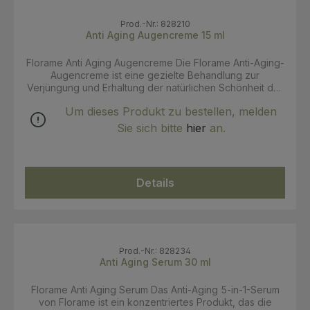
Prod.-Nr.: 828210
Anti Aging Augencreme 15 ml
Florame Anti Aging Augencreme Die Florame Anti-Aging-
Augencreme ist eine gezielte Behandlung zur
Verjüngung und Erhaltung der natürlichen Schönheit der
Augenkontur. Ihre erfrischende, goldene Formel
Um dieses Produkt zu bestellen, melden
verbindet Coenzym Q10 mit Sorghum-Extrakt und
schmilzt bei Hautkontakt, um Anzeichen von Müdigkeit
Sie sich bitte
hier
an.
zu beseitigen und die Augenkontur zum Strahlen zu
bringen, ohne ölige Rückstände zu hinterlassen. Rosen-,
Zedernholz- und Meeresalgenextrakte spenden
Feuchtigkeit, glätten und reduziern sichtbar das
Details
Auftreten von Augenringen, Linien und Fältchen. Bio-
Jojobaöl, das für seine schützenden Eigenschaften
bekannt ist, ist in das Produkt eingearbeitet, um die
Augenpartie angenehmer und fester zu machen und für
Elastizität zu sorgen. Anwendung: Morgens und abends
auf die Augenkontur auftragen - mit besonderem
Prod.-Nr.: 828234
Augenmerk auf die Anwendung auf dem Augenlid und
Anti Aging Serum 30 ml
den Krähenfüßen. Dermatologisch getestet INCI: Aqua
(Wasser), Glycerin, ZeaMays (Mais) Stärke*, Undecan,
Florame Anti Aging Serum Das Anti-Aging 5-in-1-Serum
SimmondsiaChinensis (Jojoba) Samenöl*,
von Florame ist ein konzentriertes Produkt, das die