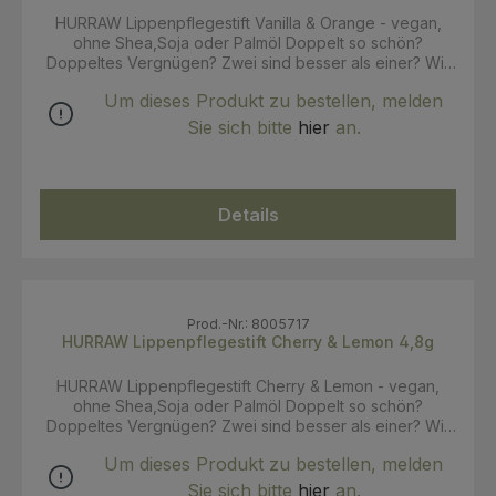
HURRAW Lippenpflegestift Vanilla & Orange - vegan,
ohne Shea,Soja oder Palmöl Doppelt so schön?
Doppeltes Vergnügen? Zwei sind besser als einer? Wir
konnten die Bitten (unserer großartigen Kunden), unsere
Um dieses Produkt zu bestellen, melden
Duo-Geschmacksrichtungen ständig zum Kauf
anzubieten, nicht länger ignorieren. Wir haben zugehört.
Sie sich bitte
hier
an.
Viel Spaß mit den Kombinationen! INCI: Carthamus
tinctorius (Distel)-Samenöl*, Euphorbia cerifera cera
(Candellia)-Wachs, Cocos nucifera (Kokosnuss)-Öl*,
Ricinus communis (Rizinus)-Samenöl*, Theobroma cacao
Details
(Kakao)-Samenbutter*, Limnanthes alba
(Wiesenschaumkraut)-Samenöl , Simmondsia chinensis
(Jojoba)-Samenöl*, Olea europaea (Oliven)-Fruchtöl*,
Aroma/Aroma, Tocopherol, Citrus aurantium dulcis
(Orangen)-Schalenöl, Helianthus annuus
(Sonnenblumen)-Samenöl, Vanilla planifolia (Vanille)-
Prod.-Nr.: 8005717
HURRAW Lippenpflegestift Cherry & Lemon 4,8g
Fruchtextrakt* , Anis al *zertifizierte Bio-Zutat 71 %
biologisch, 14 % wild angebaut, 100 % natürlich Hurraw
Balm ist vom Landwirtschaftsministerium von Montana
HURRAW Lippenpflegestift Cherry & Lemon - vegan,
(USDA Organic Regulations) als biologisch zertifiziert
ohne Shea,Soja oder Palmöl Doppelt so schön?
und COSMOS Natural von Ecocert (EU-Bio-
Doppeltes Vergnügen? Zwei sind besser als einer? Wir
Zertifizierungsstelle) zertifiziert. Hurraw Balm-Produkte
konnten die Bitten (unserer großartigen Kunden), unsere
sind glutenfrei. Hinweis: Wir verwenden in diesem
Um dieses Produkt zu bestellen, melden
Duo-Geschmacksrichtungen ständig zum Kauf
Balsam ein gefaltetes Orangenöl. Die Verwendung von
anzubieten, nicht länger ignorieren. Wir haben zugehört.
Sie sich bitte
hier
an.