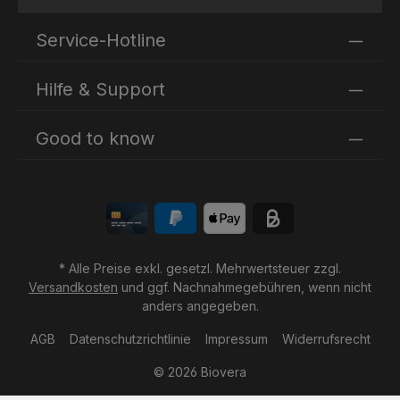
Ich habe die
Datenschutzbestimmungen
zur Kenntnis
Die mit einem Stern (*) markierten Felder sind
genommen und die
AGB
gelesen und bin mit ihnen
Service-Hotline
Pflichtfelder.
einverstanden.
Hilfe & Support
Good to know
* Alle Preise exkl. gesetzl. Mehrwertsteuer zzgl.
Versandkosten
und ggf. Nachnahmegebühren, wenn nicht
anders angegeben.
AGB
Datenschutzrichtlinie
Impressum
Widerrufsrecht
© 2026 Biovera