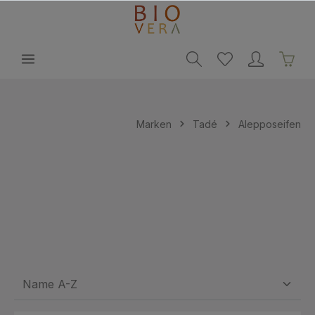
alt springen
Marken
Tadé
Alepposeifen