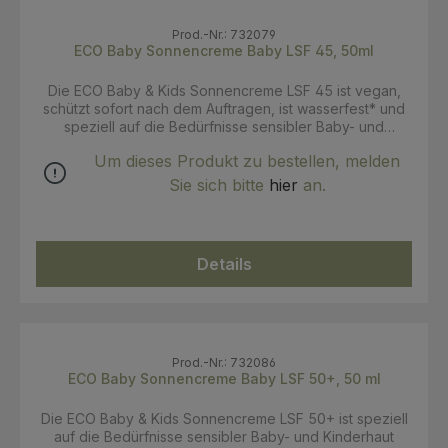
Prod.-Nr.: 732079
ECO Baby Sonnencreme Baby LSF 45, 50ml
Die ECO Baby & Kids Sonnencreme LSF 45 ist vegan,
schützt sofort nach dem Auftragen, ist wasserfest* und
speziell auf die Bedürfnisse sensibler Baby- und
Kinderhaut abgestimmt. Die reichhaltig pflegende
Um dieses Produkt zu bestellen, melden
Sonnencreme ohne Alkohol ist auch bei trockener Haut
sehr gut geeignet. Der mineralische UV-Filter legt sich
Sie sich bitte
hier
an.
als schützende Schicht auf die Haut und bietet einen
Breitbandschutz vor UVA- und UVB-Strahlen. Die
ausgewählten Inhaltsstoffe und der mineralische UV-
Filter sind auch für sensible und trockene Haut bestens
Details
geeignet. Bio Sanddorn und Bio Granatapfel pflegen
und kräftigen die Haut. Wertvolle Öle wie Bio Olivenöl,
Bio Jojobaöl und Bio Sheabutter pflegen intensiv und
helfen Feuchtigkeit zu binden. Bio Nachtkerzenöl und
Reiskeimöl pflegen die Haut geschmeidig weich. Eine
natürliche Duftkomposition verleiht einen angenehmen,
Prod.-Nr.: 732086
milden Duft. Ohne Alkohol. Mit Bio Granatapfel und Bio
ECO Baby Sonnencreme Baby LSF 50+, 50 ml
Sanddorn Zertifizierte Naturkosmetik Inhaltsstoffe aus
natürlichem Ursprung Vegan Ohne Alkohol Mineralischer
Die ECO Baby & Kids Sonnencreme LSF 50+ ist speziell
Lichtschutz Schützt sofort nach dem Auftragen Für
auf die Bedürfnisse sensibler Baby- und Kinderhaut