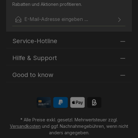
Rabatten und Aktionen profitieren.
E-Mail-Adresse*
Ich habe die
Datenschutzbestimmungen
zur Kenntnis
Die mit einem Stern (*) markierten Felder sind
genommen und die
AGB
gelesen und bin mit ihnen
Service-Hotline
Pflichtfelder.
einverstanden.
Hilfe & Support
Good to know
* Alle Preise exkl. gesetzl. Mehrwertsteuer zzgl.
Versandkosten
und ggf. Nachnahmegebühren, wenn nicht
anders angegeben.