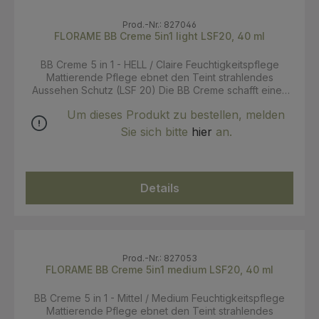
Prod.-Nr.: 827046
FLORAME BB Creme 5in1 light LSF20, 40 ml
BB Creme 5 in 1 - HELL / Claire Feuchtigkeitspflege
Mattierende Pflege ebnet den Teint strahlendes
Aussehen Schutz (LSF 20) Die BB Creme schafft einen
ebenmäßigen Teint indem sie kleine Unregelmäßigkeiten
Um dieses Produkt zu bestellen, melden
kaschiert und für einlange anhaltendes seidiges,
pudriges Finish sorgt.Der mineralische Lichtschutzfilter
Sie sich bitte
hier
an.
schütz die Haut vor den schädigenden Strahlen der
Sonne. Centella Extrakt versorgt die Haut mit einer extra
Portion Feuchtigkeit die bis zu 12 h nach dem ersten
auftragen die Haut hydratisiert. Anwendung: Morgens
Details
auf die gereinigte trockene Haut auftragen. Um die
Deckkarft zu vertstärken kann die BB Creme ein
weiteres mal aufgetragen werden. INCI: Aqua (Water),
Dicaprylyl Carbonate, Glycerin, Macadamia Integrifolia
Seed Oil*, Simmondsia Chinensis (Jojoba) Seed Oil*,
Caprylic/Capric Triglyceride, Zinc Oxide, CI 77891
Prod.-Nr.: 827053
(Titanium Dioxide), Titanium Dioxide, Helianthus Annuus
FLORAME BB Creme 5in1 medium LSF20, 40 ml
(Sunflower) Seed Oil, Polyglyceryl-2
Dipolyhydroxystearate, Dicaprylyl Ether, Silica, Glyceryl
BB Creme 5 in 1 - Mittel / Medium Feuchtigkeitspflege
Behenate, Polyglyceryl-3 Diisostearate, Aloe
Mattierende Pflege ebnet den Teint strahlendes