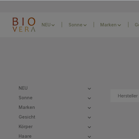
Zur Hauptnavigation springen
NEU
Sonne
Marken
G
NEU
Hersteller
Sonne
Marken
Gesicht
Körper
Haare