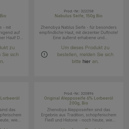
Prod.-Nr.: 322258
 Bio
Nabulus Seife, 150g Bio
 - mit
Zhenobya Nablus Seife - für besonders
uhigend auf
empfindliche Haut, mit dezenter Duftnote!
 Haut! Die
Eine äußerst erhabene und
s frische und
traditionsbehaftete Seife, in Handarbeit
dukt zu
Um dieses Produkt zu
Öl wilder
hergestellt in Nablus, Palästina,
raditionellen
ausschließlich mit bestem Olivenöl aus
 Sie sich
bestellen, melden Sie sich
öhnten
erster Pressung (extra vergine). Nablus
n.
bitte
hier
an.
 diese Seife
befindet sich nur ein paar Kilometer
Qualität und
nördlich von Jerusalem und hat bereits
ndung des
tausende Jahre Erfahrung in der
azienöls,
Herstellung ihrer einzigartigen Seifen,
 Olivenöl
trotz aller historischen Schwierigkeiten.
ne) tagelang
Nichtsdestotrotz gibt es heute nur noch 3
Prod.-Nr.: 320896
edet und
intakte Seifenmanufakturen (Zum Vgl.: In
Original Alepposeife 6% Lorbeeröl
Handarbeit
den 80er Jahren waren es noch über
200g, Bio
eife ihre so
20), welche bis heute in der politisch
sind das
Zhenobya Alepposeifen sind das
e Farbe. Die
verfahrenen Situation überlebten. Der
öpferischem
Ergebnis aus Tradition, schöpferischem
ewährleistet
Kauf einer Nablus-Seife ist daher mehr
heute, wie
Fleiß und Historie - noch heute, wie
ezepte der
als nur ein alltäglicher Einkauf, er ist Ihr
ren, ist es
schon vor Tausenden von Jahren, ist es
lg. Ein
Beitrag zum Erhalt dieses