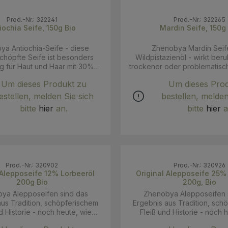
Prod.-Nr.: 322241
Prod.-Nr.: 322265
iochia Seife, 150g Bio
Mardin Seife, 150g
a Antiochia-Seife - diese
Zhenobya Mardin Seife
höpfte Seife ist besonders
Wildpistazienöl - wirkt ber
ig für Haut und Haar mit 30%
trockener oder problematischer
its in der Bibel
Mardin-Seife ist eine überau
Um dieses Produkt zu
Um dieses Pro
 Antiochia ist eine Stadt 80
exotische Seife mit dem 
 westlich von Aleppo. In der
Pistazien. Selbst in dem von t
estellen, melden Sie sich
bestellen, melden
berlebte eines der ältesten
Olivenöl-Seifen verw
bitte
hier
an.
bitte
hier
a
ezepte des mesopotamischen
mesopotamischen Raum, gilt
Antiochia-Seife. Es ist belegt,
als absolut herausragend an 
 Seife bereits seit der Früh-
Wirkung. Durch die Verwe
uf Basis desselben Rezeptes
höchst kostbaren Wildpist
 Die Antiochia Seife
welches zusammen mit dem
 sich besonders durch ihren
erster Pressung (extra vergi
Prod.-Nr.: 320902
Prod.-Nr.: 320926
teil an Lorbeeröl (30%) aus.
bei niedriger Hitze gesi
poseife 12% Lorbeeröl
Original Alepposeife 25% Lorbeeröl
en antiseptische Wirkung wird
anschließend in mühsamer 
200g Bio
200g, Bio
r Ort daher auch gerne bei
getrocknet wird, erhält die S
ya Alepposeifen sind das
Zhenobya Alepposeifen 
ehafteter Haut bevorzugt..
charakteristisch frische grün
aus Tradition, schöpferischem
Ergebnis aus Tradition, sch
 Charaktereigenschaften der
Verwendung erlesener Öle g
d Historie - noch heute, wie
Fleiß und Historie - noch 
ihr frischer und dezenter Duft,
einem der ältesten Seifenr
Tausenden von Jahren, ist es
schon vor Tausenden von Jah
k rückfettende Wirkung, sowie
Antike bis heute seinen Erfo