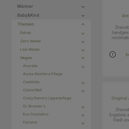
Männer
Baby&Kind
Ant
Themen
Zhenoby
handgesc
Extras
reichhalt
Zero Waste
Lorbeeröl-Anteil! Das bere
erwähnte
Low Waste
Kilometer
b
Vegan
Stadt ü
Seifen-R
Acorelle
Raums: die 
dass die
Aurea AloeVera Pflege
Antike a
Centifolia
hergestellt wurde.
zeichnet
ColourWell
hohen An
Original Alep
Crazy Rumors Lippenpflege
Durch dess
sie vo
Dr. Bronner´s
Zhenob
problemb
Eco Cosmetics
Ergebnis 
Besondere
Fleiß un
Seife sind 
Florame
schon vor 
ihre star