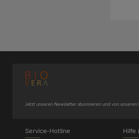
Maris Sal Vegan und Palmölfrei! Zertifikat:
Olea E
Hauttyp des
Hydroxide
Anteil sei
Extract, 
geringer! INCI: Olea Europaea Fruit Oil*,
Lauru
Jetzt unseren Newsletter abonnieren und von unseren R
Service-Hotline
Hilfe