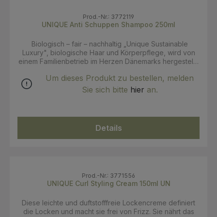
Prod.-Nr.: 3772119
UNIQUE Anti Schuppen Shampoo 250ml
Biologisch – fair – nachhaltig „Unique Sustainable
Luxury", biologische Haar und Körperpflege, wird von
einem Familienbetrieb im Herzen Dänemarks hergestellt,
inmitten saftiger grüner Felder und sanft geschwungener
Um dieses Produkt zu bestellen, melden
Hügel. Eine Umgebung, die den perfekten Rahmen für
die Philosophie bildet, auf der dieses kleine
Sie sich bitte
hier
an.
Unternehmen basiert: Nachhaltigkeit, Fairness und
regional erzeugten Zutaten. Der Hauptbestandteil dieser
Luxus Produkte ist Bio-Molke, reich an Vitaminen,
Proteinen und Mineralien. Erleben Sie eine großartige
Details
Haarpflege, die Ihr Haar auf einzigartige Weise
verwöhnt. Die Shampoos reinigen ihr Haar besonders
mild und gründlich, die Spülungen und Haarkuren
verleihen Ihrem Haar Geschmeidigkeit und Glanz, ohne
das Haar zu beschweren. Dieses hoch wirksame,
biologische Anti-Schuppen Shampoo verleiht Ihrem Haar
Prod.-Nr.: 3771556
den belebenden Duft von frisch geschnittenem Bio-
UNIQUE Curl Styling Cream 150ml UN
Rosmarin. Dieses Luxusshampoo enthält eine
Verbindung aus pflanzlichen Inhaltsstoffen, die
Diese leichte und duftstofffreie Lockencreme definiert
insbesondere für den Schutz gegen Schuppen optimiert
die Locken und macht sie frei von Frizz. Sie nährt das