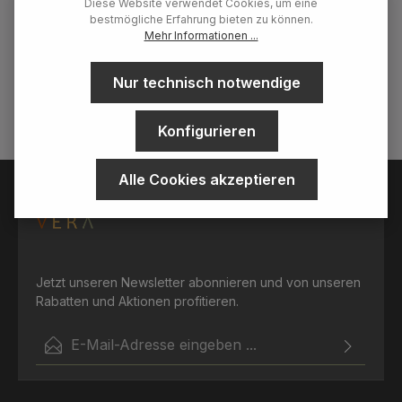
Diese Website verwendet Cookies, um eine
bestmögliche Erfahrung bieten zu können.
Mehr Informationen ...
Details
Nur technisch notwendige
Konfigurieren
Alle Cookies akzeptieren
Jetzt unseren Newsletter abonnieren und von unseren
Rabatten und Aktionen profitieren.
E-Mail-Adresse*
Ich habe die
Datenschutzbestimmungen
zur Kenntnis
Die mit einem Stern (*) markierten Felder sind
genommen und die
AGB
gelesen und bin mit ihnen