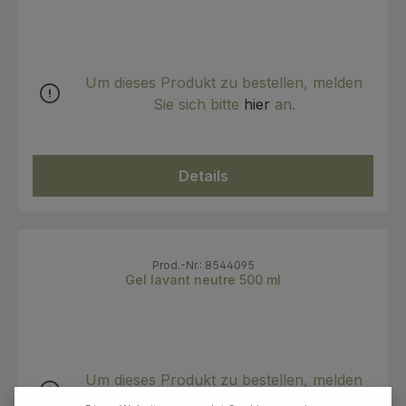
Um dieses Produkt zu bestellen, melden
Sie sich bitte
hier
an.
Details
Prod.-Nr.: 8544095
Gel lavant neutre 500 ml
Um dieses Produkt zu bestellen, melden
Sie sich bitte
hier
an.