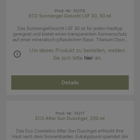
Prod.-Nr.: 742115
ECO Sonnengel Gesicht LSF 30, 30 ml
Das SonnengelGesicht LSF 30 ist für jeden Hauttyp
geeignet und bietet einen transparenten Sonnenschutz
auf einer mineralisch-pflanzlichen Basis. Titanium Dioxid
als mineralischer Filter sorgt dafür, dass die UV-Strahlen
Um dieses Produkt zu bestellen, melden
reflektiert werden. Karanjaöl, Granatapfelkernöl sowie
Sanddornöl regenerieren die Hautschichten und
Sie sich bitte
hier
an.
bewahren diese vor dem Austrocknen. Die Formulierung
ist frei von Zink, chemischen Filtern, Aluminiumsalzen und
Nanopartikeln. Ebenso sind keine GMO, PEG und
Parabene in der Rezeptur enthalten. Die Lotion lässt sich
Details
sehr leicht auf der Haut verteilen, hinterlässt keine
weißen Spuren, ist wasserfest und biologisch abbaubar.
Anwendung: Vor dem Sonnenbaden großzügig
Sonnenschutzmittel auf das Gesicht auftragen und auf
diesem verteilen. Achtung: Von der Kombination mit
anderer Kosmetik wird abgeraten! Die darin enthaltenen
Prod.-Nr.: 74217
Duftstoffe und/oder ätherischen Öle können den
ECO After Sun Duschgel, 200 ml
Lichtschutz verringern. Vermeiden Sie den Kontakt mit
Ihren Augen! Vermeiden Sie ebenso den Kontakt mit
Das Eco Cosmetics After Sun Duschgel erfrischt Ihre
Kleidung, da das Sonnengel abfärben kann.
Haut nach dem Sonnenbaden. Eukalyptusöl spendet der