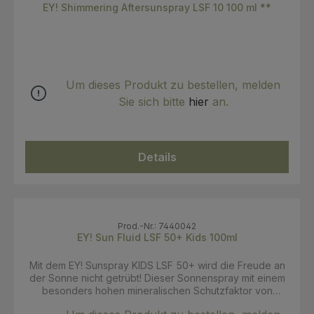
(Vitamin E) Lecithin Hydrogenated Mica Xanthan Gum
gesamten Inhaltsstoffe sind biologischer Herkunft.
EY! Shimmering Aftersunspray LSF 10 100 ml **
Glyceryl Stearate SE Lauroyl Lycine Glyceryl
Zertifikate: Vegan Society, Ecocert
Citrate/Lactate/Linoleate/Oleate Stearic Acid Phytic Acid
Polyhydroxystearic Acid Alumina (Corundum) Parfum
(Fragrance) 1 aus kontrolliert biologischem Anbau
• 100% der gesamten Inhaltsstoffe sind natürlichen
Ursprungs • 99% der pflanzlichen Inhaltsstoffe sind
Um dieses Produkt zu bestellen, melden
biologischer Herkunft • 17% der gesamten Inhaltsstoffe
Sie sich bitte
hier
an.
sind biologischer Herkunft. Zertifikate: Vegan Society,
Ecocert
Details
Prod.-Nr.: 7440042
EY! Sun Fluid LSF 50+ Kids 100ml
Mit dem EY! Sunspray KIDS LSF 50+ wird die Freude an
der Sonne nicht getrübt! Dieser Sonnenspray mit einem
besonders hohen mineralischen Schutzfaktor von
mindestens 60 schützt die sensible Haut von Kindern