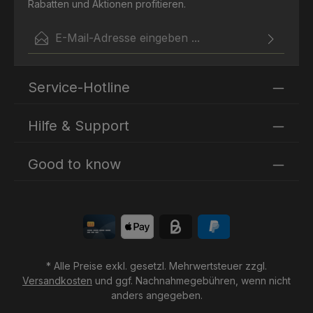
Simmondsia Chinensis (Jojoba) Seed Oil [1] Tocopherol
Rabatten und Aktionen profitieren.
(Vitamin E) Parfum (Fragrance) Linalool Citronellol
Geraniol • [1] aus kontrolliert biologischem Anbau
E-Mail-Adresse*
Zertifikate: Vegan Society, Ecocert, Cosmébio
Ich habe die
Datenschutzbestimmungen
zur Kenntnis
Die mit einem Stern (*) markierten Felder sind
genommen und die
AGB
gelesen und bin mit ihnen
Service-Hotline
Pflichtfelder.
einverstanden.
Hilfe & Support
Good to know
* Alle Preise exkl. gesetzl. Mehrwertsteuer zzgl.
Versandkosten
und ggf. Nachnahmegebühren, wenn nicht
anders angegeben.