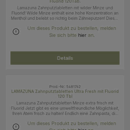
Fluorid 120Tab.
Lamazuna Zahnputztabletten mit wilder Minze und
Fluorid! Wilde Minze enthält eine hohe Konzentration an
Menthol und belebt so richtig beim Zähneputzen! Dieses
ätherische Öl ist auch für seine antibakteriellen,
Um dieses Produkt zu bestellen, melden
analgetischen und betäubenden Eigenschaften bekannt
und daher ideal zur Linderung von Mundschmerzen.
Sie sich bitte
hier
an.
Diese Zahnpasta-Tabs enthalten Fluorid, also sind sie
stark gegen Karies! Wenn Sie in den Urlaub fahren, sind
sie perfekt und praktisch. Nehmen Sie einfach die
Anzahl mit, die Sie brauchen, damit es keine
Details
Verschwendung gibt! Anwendung: Ein Tab = 1 x Bürsten!
Kauen Sie den Tab, um eine Paste herzustellen, und
putzen Sie dann Ihre Zähne wie gewohnt. Wir
empfehlen, Ihre Zahnpasta-Tabs in einem luftdichten
Behälter aufzubewahren, anstatt sie in ihrem
Originalbeutel aufzubewahren. INCI: SORBITOL**, ZEA
Prod.-Nr.: 5481762
LAMAZUNA Zahnputztabletten Ultra Fresh mit Fluorid
MAYS STARCH*, SODIUM LAUROYL GLUTAMATE**,
120 Tbl
XYLITOL**, MICROCRYSTALLINE CELLULOSE**,
MAGNESIUM STEARATE**, MENTHA ARVENSIS LEAF
Lamazuna Zahnputztabletten Minze extra frisch mit
OIL*, SODIUM FLUORIDE**, LIMONENE***. *aus
Fluorid Jetzt gibt es eine umweltfreundliche Möglichkeit,
kontrolliert biologischem Anbau ** Inhaltsstoffe
Ihren Atem frisch zu halten! Endlich eine Zahnpasta, die
natürlichen Ursprungs 100% der Inhaltsstoffe sind
aufschäumt, Zahnbelag entfernt und Ihnen das frische
natürlichen Ursprungs *** natürlich in ätherischen Ölen
Um dieses Produkt zu bestellen, melden
Gefühl gibt, das Sie sich immer wünschen! Keine
enthalten * COSMOS ORGANIC * VEGAN * Zero Waste
Zahnpastatuben mehr, die Ihr Waschbecken