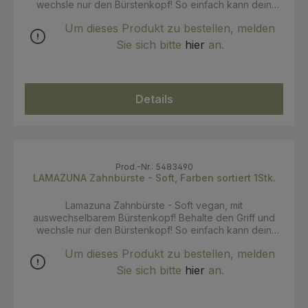
wechsle nur den Bürstenkopf! So einfach kann dein
nachhaltigeres Leben sein. Der Zahnbürsten-Griff
Um dieses Produkt zu bestellen, melden
besteht aus einem Gemisch von Bio-Plastik sowie
recyceltem Kunststoff, damit er hygienisch und resistent
Sie sich bitte
hier
an.
gegenüber der Nässe im Badezimmer ist. Die Borsten
des Bürstenkopfs ist aus besonders weichem Nylon und
reinigen deine Zähne sanft. Anwendung: Spätestens alle
3 Monate solltest du den Bürstenkopf wechseln. Drücke
Details
den Gebrauchten von hinten aus der Bürste raus und
setze den neuen ein. Du kannst den alten Bürstenkopf
über den Haus-/Restmüll entsorgen. Hinweis: Die Farbe
ist abhängig von der Warenverfügbarkeit und damit
zufällig.
Prod.-Nr.: 5483490
LAMAZUNA Zahnbürste - Soft, Farben sortiert 1Stk.
Lamazuna Zahnbürste - Soft vegan, mit
auswechselbarem Bürstenkopf! Behalte den Griff und
wechsle nur den Bürstenkopf! So einfach kann dein
nachhaltigeres Leben sein. Der Zahnbürsten-Griff
Um dieses Produkt zu bestellen, melden
besteht aus einem Gemisch von Bio-Plastik sowie
recyceltem Kunststoff, damit er hygienisch und resistent
Sie sich bitte
hier
an.
gegenüber der Nässe im Badezimmer ist. Die Borsten
des Bürstenkopfs ist aus besonders weichem Nylon und
reinigen deine Zähne sanft. Anwendung: Spätestens alle