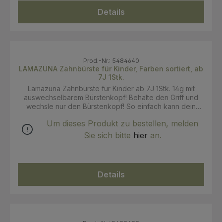
3 Monate solltest du den Bürstenkopf wechseln. Drücke
Details
den Gebrauchten von hinten aus der Bürste raus und
setze den neuen ein. Du kannst den alten Bürstenkopf
über den Haus-/Restmüll entsorgen. Hinweis: Die Farbe
ist abhängig von der Warenverfügbarkeit und damit
zufällig.
Prod.-Nr.: 5484640
LAMAZUNA Zahnbürste für Kinder, Farben sortiert, ab
7J 1Stk.
Lamazuna Zahnbürste für Kinder ab 7J 1Stk. 14g mit
auswechselbarem Bürstenkopf! Behalte den Griff und
wechsle nur den Bürstenkopf! So einfach kann dein
nachhaltigeres Leben sein. Der Zahnbürsten-Griff
Um dieses Produkt zu bestellen, melden
besteht aus einem Gemisch von Bio-Plastik sowie
recyceltem Kunststoff, damit er hygienisch und resistent
Sie sich bitte
hier
an.
gegenüber der Nässe im Badezimmer ist. Die Borsten
des Bürstenkopfs ist aus besonders weichem Nylon und
reinigen deine Zähne sanft. Anwendung: Spätestens alle
3 Monate solltest du den Bürstenkopf wechseln. Drücke
Details
den Gebrauchten von hinten aus der Bürste raus und
setze den neuen ein. Du kannst den alten Bürstenkopf
über den Haus-/Restmüll entsorgen. Hinweis: Die Farbe
ist abhängig von der Warenverfügbarkeit und damit
zufällig.