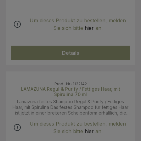
Um dieses Produkt zu bestellen, melden
Sie sich bitte
hier
an.
Details
Prod.-Nr.: 1132142
LAMAZUNA Regul & Purify / Fettiges Haar, mit
Spirulina 70 ml
Lamazuna festes Shampoo Regul & Purify / Fettiges
Haar, mit Spirulina Das festes Shampoo für fettiges Haar
ist jetzt in einer breiteren Scheibenform erhältlich, die
eine einfachere Anwendung ermöglicht. Außerdem
Um dieses Produkt zu bestellen, melden
wurde es mit einem neuen Tensid-Duo für einen noch
großzügigeren Schaum hergestellt! Formuliert mit einem
Sie sich bitte
hier
an.
100 % französischen Duo aus grüner Tonerde und