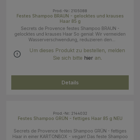
Prod.-Nr.: 2105088
Festes Shampoo BRAUN - gelocktes und krauses
Haar 85 g
Secrets de Provence festes Shampoo BRAUN -
gelocktes und krauses Haar So genial: Wir vermeiden
Wasserverschwendung, reduzieren den
Energieverbrauch und begrenzen die Entstehung von
Um dieses Produkt zu bestellen, melden
Verpackungsmüll! Und so einfach in der Anwendung:
Wie ein flüssiges Shampoo schäumt es auf, indem man
Sie sich bitte
hier
an.
es direkt auf das nasse Haar aufträgt und es dann
einfach ausspült. Eine sowohl ökologische als auch
ökonomische Geste für das Haar: bis zu 50
Haarwäschen mit 1 Stück à 85 g - oder ungefähr so viel
Details
wie mit 2 Flaschen Flüssigkeit*. * Durchschnittlicher
Gebrauch, verglichen mit 2 Flaschen 250 ml
Flüssigshampoo Zertifiziertes Bio-Festshampoo für
lockiges oder krauses Haar mit Kokos- und Aprikosenöl
Keine Konservierungsstoffe, keine Farbstoffe,
hergestellt aus 100 % pflanzlichen Rohstoffen, mit Bio-
Prod.-Nr.: 2144032
Festes Shampoo GRÜN - fettiges Haar 85 g NEU
Sheabutter, Kokos- und Aprikosenöl. Neue Formel:
großzügiger Schaum, das Haar lässt sich leicht
ausspülen und es ist keine weitere Pflege wie zB
Secrets de Provence festes Shampoo GRÜN - fettiges
Conditioner nötig. INCI: Triticum Vulgare (Wheat) Starch*,
Haar in einer KARTONBOX - vegan! Das feste Shampoo