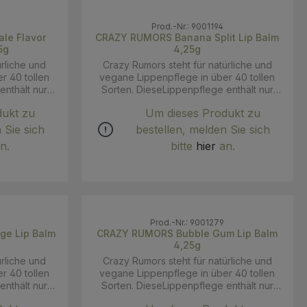
Prod.-Nr.: 9001194
le Flavor
CRAZY RUMORS Banana Split Lip Balm
m 4,25g
4,25g
ürliche und
Crazy Rumors steht für natürliche und
r 40 tollen
vegane Lippenpflege in über 40 tollen
enthält nur
Sorten. DieseLippenpflege enthält nur
taten, wie
hochwertige natürliche Zutaten, wie
dukt zu
Um dieses Produkt zu
e
beispielsweise die
a Butter und
feuchtigkeitsspendende Shea Butter und
 Sie sich
bestellen, melden Sie sich
bgestimmten
das Jojobaöl. In den fein abgestimmten
n.
bitte
hier
an.
ie besten
Rezepturen kommen nur die besten
, natürliche
pflanzlichen Öle und Wachse, natürliche
 und für die
Aromen, reine ätherische Öle und für die
um Einsatz,
Süße ein Hauch von Stevia zum Einsatz,
te nicht nur
so dass die Lippenpflegestifte nicht nur
n, sondern
atemberaubend gut riechen, sondern
Prod.-Nr.: 9001279
 schmecken!
auch noch besonders lecker schmecken!
ge Lip Balm
CRAZY RUMORS Bubble Gum Lip Balm
 - Ohne
Banana Split - Eine zuckersüße
4,25g
ndvoll an
Versuchung wie eine riesige Portion
ürliche und
Crazy Rumors steht für natürliche und
emiger Shea-
gemischtes Eis und leckere Bananen.
r 40 tollen
vegane Lippenpflege in über 40 tollen
INCI: macadamia ternifolia (macadamia)
enthält nur
Sorten. DieseLippenpflege enthält nur
ropaea Fruit
seed oil,Olea Europaea Fruit Oil
taten, wie
hochwertige natürliche Zutaten, wie
(Shea) Butter
[1],Butyrospermum Parkii (Shea) Butter