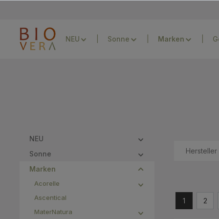
Zur Hauptnavigation springen
NEU
Sonne
G
NEU
Hersteller
Sonne
Marken
Acorelle
Ascentical
1
2
MaterNatura