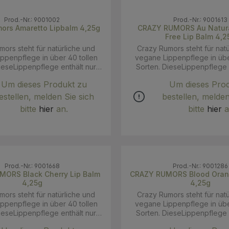
Prod.-Nr.: 9001002
Prod.-Nr.: 9001613
ors Amaretto Lipbalm 4,25g
CRAZY RUMORS Au Natura
Free Lip Bal
ors steht für natürliche und
Crazy Rumors steht für nat
ppenpflege in über 40 tollen
vegane Lippenpflege in übe
ieseLippenpflege enthält nur
Sorten. DieseLippenpflege 
ige natürliche Zutaten, wie
hochwertige natürliche Zu
Um dieses Produkt zu
Um dieses Pro
beispielsweise die
beispielsweise di
itsspendende Shea Butter und
feuchtigkeitsspendende She
estellen, melden Sie sich
bestellen, melden
aöl. In den fein abgestimmten
das Jojobaöl. In den fein a
bitte
hier
an.
bitte
hier
a
ren kommen nur die besten
Rezepturen kommen nur d
en Öle und Wachse, natürliche
pflanzlichen Öle und Wachse
ine ätherische Öle und für die
Aromen, reine ätherische Öle
Hauch von Stevia zum Einsatz,
Süße ein Hauch von Stevia z
e Lippenpflegestifte nicht nur
so dass die Lippenpflegestif
ubend gut riechen, sondern
atemberaubend gut rieche
Prod.-Nr.: 9001668
Prod.-Nr.: 9001286
besonders lecker schmecken!
auch noch besonders lecker
ORS Black Cherry Lip Balm
CRAZY RUMORS Blood Oran
frei von Parabenen, keine
Au Naturale Flavor Free
4,25g
4,25g
ichen Farb- und Duftstoffe,
Duftstoffe, dafür aber ra
ors steht für natürliche und
Crazy Rumors steht für nat
packung. Amaretto - der
feuchtigkeitsspendender, cr
ppenpflege in über 40 tollen
vegane Lippenpflege in übe
t einem besonders intensiven
Butter! INCI: macadamia ternifolia
ieseLippenpflege enthält nur
Sorten. DieseLippenpflege 
nach Amaretto, der mit einem
(macadamia) seed oil,Olea Eu
ige natürliche Zutaten, wie
hochwertige natürliche Zu
Vanille- und Mandelgeruch
Oil [1],Butyrospermum Parkii 