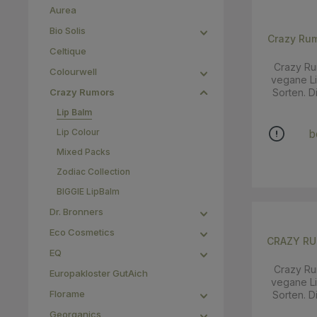
Aurea
Bio Solis
Crazy Rum
Celtique
Crazy Rum
Colourwell
vegane Li
Crazy Rumors
Sorten. D
hochwert
Lip Balm
feuchtigke
Lip Colour
b
das Jojob
Mixed Packs
Rezeptu
pflanzlich
Zodiac Collection
Aromen, re
BIGGIE LipBalm
Süße ein 
so dass di
Dr. Bronners
atembera
Eco Cosmetics
auch noch 
CRAZY RUM
Vegan, 
EQ
künstl
Crazy Rum
recyclebare Ver
Europakloster GutAich
vegane Li
Balsam mi
Florame
Sorten. D
Geschmack 
hochwert
zarten 
Georganics