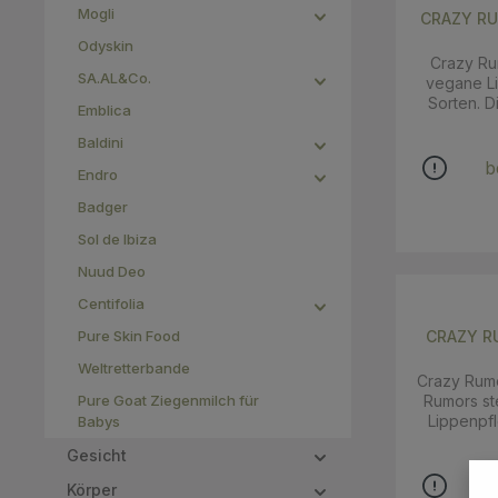
auch noch 
Crue
Mogli
CRAZY RU
Candy C
macadamia
Odyskin
Crazy Rum
oil
SA.AL&Co.
vegane Li
[1],Butyr
Sorten. D
[1],Eup
Emblica
hochwert
wax,
Baldini
Wax,Sim
feuchtigke
Seed Oil,C
b
Endro
das Jojob
Wax [1],A
Rezeptu
E),Eupa
Badger
pflanzlich
(Stevia) 1 aus biologischem Anbau 2 aus
Sol de Ibiza
Aromen, re
natürlichem Ursp
Süße ein 
Crue
Nuud Deo
so dass di
atembera
Centifolia
auch noch 
Pure Skin Food
CRAZY RU
Choco Str
sind einfa
Weltretterbande
Crazy Rumor
diesem Li
Pure Goat Ziegenmilch für
Rumors st
wie die 
Lippenpfl
Babys
INCI: mac
Diese
seed o
Gesicht
hochwert
[1],Butyr
[1],Eup
b
Körper