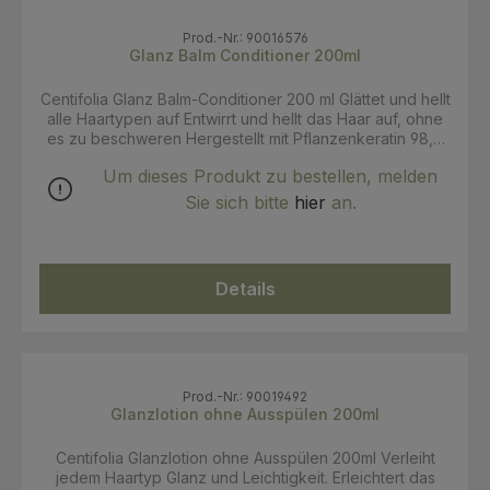
Prod.-Nr.: 90016576
Glanz Balm Conditioner 200ml
Centifolia Glanz Balm-Conditioner 200 ml Glättet und hellt
alle Haartypen auf Entwirrt und hellt das Haar auf, ohne
es zu beschweren Hergestellt mit Pflanzenkeratin 98,4
% biologisch abbaubare Formel 30 % recycelte Tube
Um dieses Produkt zu bestellen, melden
mit plastikreduziertem Klappverschluss Die Centifolia
Haarspülung für entwirrtes und glänzendes Haar ist für
Sie sich bitte
hier
an.
alle Haartypen geeignet, auch für lockiges. Dank ihrer
biologisch abbaubaren, sulfatfreien und besonders
sanften Bio-Formel entwirrt und verleiht sie Ihrem Haar
Glanz, ohne es zu schädigen. Der Bio-Himbeerextrakt
Details
aus frischen Himbeeren wurde sorgfältig ausgewählt, um
Ihrem Haar neuen Glanz zu verleihen. Das pflanzliche
Keratin schützt die innere Haarstruktur vor Stress, indem
es Veränderungen der Proteine, die die
Hauptbestandteile der Haarfaser bilden, begrenzt. Es
umhüllt das Haar und macht es weich und leicht. Ihr Haar
Prod.-Nr.: 90019492
ist entwirrt, aber dennoch leicht und lässt sich extrem
Glanzlotion ohne Ausspülen 200ml
leicht frisieren. Die Haarfaser wird geglättet. Das Haar ist
weich und strahlend schön. Für noch mehr Glanz
Centifolia Glanzlotion ohne Ausspülen 200ml Verleiht
probieren Sie die neue Centifolia Haarpflegeroutine:
jedem Haartyp Glanz und Leichtigkeit. Erleichtert das