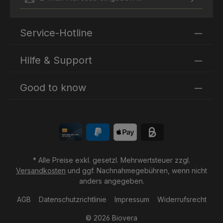
Ich habe die
Datenschutzbestimmungen
zur Kenntnis
Die mit einem Stern (*) markierten Felder sind
genommen und die
AGB
gelesen und bin mit ihnen
Service-Hotline
Pflichtfelder.
einverstanden.
Hilfe & Support
Good to know
* Alle Preise exkl. gesetzl. Mehrwertsteuer zzgl.
Versandkosten
und ggf. Nachnahmegebühren, wenn nicht
anders angegeben.
AGB
Datenschutzrichtlinie
Impressum
Widerrufsrecht
© 2026 Biovera