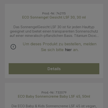
Prod.-Nr.: 742115
ECO Sonnengel Gesicht LSF 30, 30 ml
Das SonnengelGesicht LSF 30 ist für jeden Hauttyp
geeignet und bietet einen transparenten Sonnenschutz
auf einer mineralisch-pflanzlichen Basis. Titanium Dioxid
als mineralischer Filter sorgt dafür, dass die UV-Strahlen
Um dieses Produkt zu bestellen, melden
reflektiert werden. Karanjaöl, Granatapfelkernöl sowie
Sanddornöl regenerieren die Hautschichten und
Sie sich bitte
hier
an.
bewahren diese vor dem Austrocknen. Die Formulierung
ist frei von Zink, chemischen Filtern, Aluminiumsalzen und
Nanopartikeln. Ebenso sind keine GMO, PEG und
Parabene in der Rezeptur enthalten. Die Lotion lässt sich
Details
sehr leicht auf der Haut verteilen, hinterlässt keine
weißen Spuren, ist wasserfest und biologisch abbaubar.
Anwendung: Vor dem Sonnenbaden großzügig
Sonnenschutzmittel auf das Gesicht auftragen und auf
diesem verteilen. Achtung: Von der Kombination mit
anderer Kosmetik wird abgeraten! Die darin enthaltenen
Prod.-Nr.: 732079
Duftstoffe und/oder ätherischen Öle können den
ECO Baby Sonnencreme Baby LSF 45, 50ml
Lichtschutz verringern. Vermeiden Sie den Kontakt mit
Ihren Augen! Vermeiden Sie ebenso den Kontakt mit
Die ECO Baby & Kids Sonnencreme LSF 45 ist vegan,