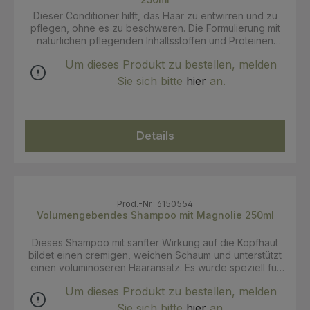
Dieser Conditioner hilft, das Haar zu entwirren und zu
pflegen, ohne es zu beschweren. Die Formulierung mit
natürlichen pflegenden Inhaltsstoffen und Proteinen
unterstützt geschmeidiges, hydratisiertes Haar und sorgt
Um dieses Produkt zu bestellen, melden
für außergewöhnliche Leichtigkeit. Als Teil der Bio
Beauty Routine für feines Haar ergänzt der Conditioner
Sie sich bitte
hier
an.
die Pflegeroutine für gepflegtes Haar mit mehr
Leichtigkeit. Anwendung: Nach der Haarwäsche auf das
nasse Haar auftragen und einige Minuten einwirken
lassen. Anschließend gründlich ausspülen und das Haar
Details
wie gewünscht stylen.
Prod.-Nr.: 6150554
Volumengebendes Shampoo mit Magnolie 250ml
Dieses Shampoo mit sanfter Wirkung auf die Kopfhaut
bildet einen cremigen, weichen Schaum und unterstützt
einen voluminöseren Haaransatz. Es wurde speziell für
die Bedürfnisse von feinem Haar entwickelt. Als Teil der
Um dieses Produkt zu bestellen, melden
Bio Beauty Routine für feines Haar ergänzt das
Shampoo die Pflegeroutine für mehr Volumen und
Sie sich bitte
hier
an.