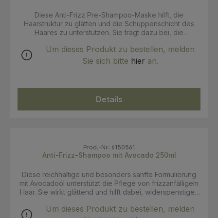
Diese Anti-Frizz Pre-Shampoo-Maske hilft, die
Haarstruktur zu glätten und die Schuppenschicht des
Haares zu unterstützen. Sie trägt dazu bei, die
Haaroberfläche zu glätten und Frizz zu reduzieren. Als
Um dieses Produkt zu bestellen, melden
Teil der Bio Beauty Routine für frizzanfälliges Haar
ergänzt die Maske die Pflegeroutine für geschmeidiger
Sie sich bitte
hier
an.
wirkendes, besser kontrollierbares Haar. Anwendung:
Vor der Haarwäsche auf das trockene oder leicht
feuchte Haar auftragen und Strähne für Strähne von den
Wurzeln bis in die Spitzen einmassieren. 30 Minuten bis 1
Details
Stunde einwirken lassen. Für eine intensivere Wirkung
das Haar mit einem warmen, feuchten Handtuch
umwickeln und zusätzlich mit einer Haube abdecken.
Anschließend die Haare wie gewohnt waschen.
Prod.-Nr.: 6150561
Anti-Frizz-Shampoo mit Avocado 250ml
Diese reichhaltige und besonders sanfte Formulierung
mit Avocadoöl unterstützt die Pflege von frizzanfälligem
Haar. Sie wirkt glättend und hilft dabei, widerspenstiges
Haar besser zu kontrollieren. Das Haar wirkt
Um dieses Produkt zu bestellen, melden
geschmeidiger und lässt sich leichter stylen. Als Teil der