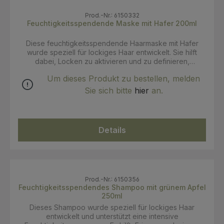
gründlich ausspülen und die Haare wie gewohnt
waschen.
Prod.-Nr.: 6150332
Feuchtigkeitsspendende Maske mit Hafer 200ml
Diese feuchtigkeitsspendende Haarmaske mit Hafer
wurde speziell für lockiges Haar entwickelt. Sie hilft
dabei, Locken zu aktivieren und zu definieren,
unterstützt ihre Struktur und wirkt Frizz entgegen. Als Teil
Um dieses Produkt zu bestellen, melden
der Bio Beauty Routine für lockiges Haar ergänzt die
Maske die feuchtigkeitsspendende Pflegeroutine für
Sie sich bitte
hier
an.
definierte, geschmeidige Locken. Anwendung: Nach der
Haarwäsche auf das nasse Haar auftragen und einige
Minuten einwirken lassen. Für eine intensivere Pflege
mindestens 5 Minuten einwirken lassen. Anschließend
Details
gründlich ausspülen und das Haar wie gewünscht stylen.
Prod.-Nr.: 6150356
Feuchtigkeitsspendendes Shampoo mit grünem Apfel
250ml
Dieses Shampoo wurde speziell für lockiges Haar
entwickelt und unterstützt eine intensive