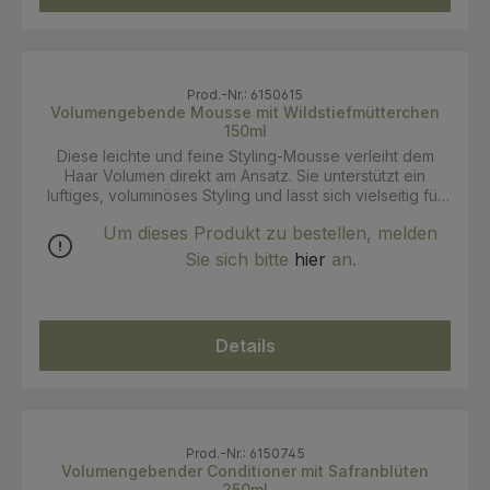
Prod.-Nr.: 6150615
Volumengebende Mousse mit Wildstiefmütterchen
150ml
Diese leichte und feine Styling-Mousse verleiht dem
Haar Volumen direkt am Ansatz. Sie unterstützt ein
luftiges, voluminöses Styling und lässt sich vielseitig für
unterschiedliche Haarstyles einsetzen. Als Teil der Bio
Um dieses Produkt zu bestellen, melden
Beauty Routine für feines Haar ergänzt die Mousse die
Stylingroutine für mehr Volumen und Struktur.
Sie sich bitte
hier
an.
Anwendung: Für lockiges Styling 2–3 Portionen Mousse
auf den Haaransatz geben und in das gewaschene,
handtuchtrockene Haar von den Spitzen bis zu den
Wurzeln einkneten. Anschließend an der Luft trocknen
Details
lassen oder mit einem Diffusor föhnen. Für ein glattes
Styling mit extra Volumen die Mousse mit einem
grobzinkigen Kamm oder mit den Fingern vom Ansatz bis
in die Spitzen verteilen und anschließend mit einer
Rundbürste föhnen. Kann auch in Kombination mit
anderen Stylingprodukten verwendet werden.
Prod.-Nr.: 6150745
Volumengebender Conditioner mit Safranblüten
250ml