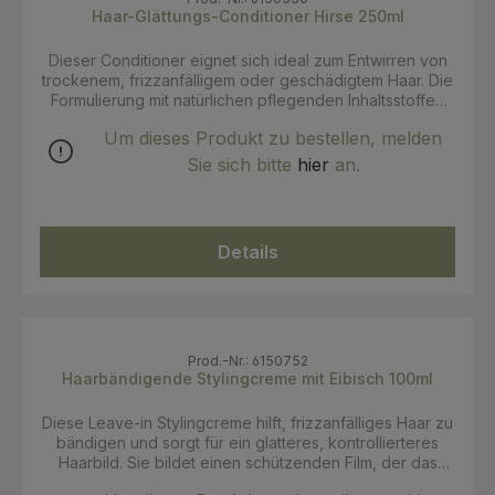
Haar-Glättungs-Conditioner Hirse 250ml
Dieser Conditioner eignet sich ideal zum Entwirren von
trockenem, frizzanfälligem oder geschädigtem Haar. Die
Formulierung mit natürlichen pflegenden Inhaltsstoffen
und Proteinen hilft, die Feuchtigkeit im Haar zu
Um dieses Produkt zu bestellen, melden
bewahren und sorgt für geschmeidiges, glänzendes
Haar. Als Teil der Bio Beauty Routine für frizzanfälliges
Sie sich bitte
hier
an.
Haar ergänzt der Conditioner die Pflegeroutine für
weicheres, leichter kämmbares Haar. Anwendung: Nach
der Haarwäsche auf das nasse Haar auftragen und
einige Minuten einwirken lassen. Anschließend gründlich
Details
ausspülen.
Prod.-Nr.: 6150752
Haarbändigende Stylingcreme mit Eibisch 100ml
Diese Leave-in Stylingcreme hilft, frizzanfälliges Haar zu
bändigen und sorgt für ein glatteres, kontrollierteres
Haarbild. Sie bildet einen schützenden Film, der das
Haar vor Feuchtigkeit schützt und so Frizz reduziert. Als