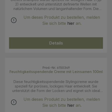
2) entwickelt und unterstützt definierte Wellen mit
natürlichem Volumen und langanhaltender Form. Die
Formulierung beschwert das Haar nicht und hilft dabei,
Um dieses Produkt zu bestellen, melden
die natürliche Elastizität der Haare zu unterstützen. Das
Haar fühlt sich weich an, lässt sich leichter entwirren und
Sie sich bitte
hier
an.
die Wellen wirken gepflegt und lebendig. Als Teil der
Bio Beauty Routine für welliges Haar unterstützt das
Shampoo eine Pflegeroutine für definierte,
geschmeidige Wellen. Anwendung: Sanft in das nasse
Details
Haar einmassieren, bis ein leichter Schaum entsteht.
Anschließend gründlich ausspülen. Bei Bedarf
wiederholen.
Prod.-Nr.: 6150349
Feuchtigkeitsspendende Creme mit Leinsamen 100ml
Diese feuchtigkeitsspendende Stylingcreme wurde
speziell für poröses, lockiges Haar entwickelt. Sie
unterstützt die Form der Locken und eignet sich ideal
zum Styling und zur Definition. Als Teil der Bio Beauty
Um dieses Produkt zu bestellen, melden
Routine für lockiges Haar ergänzt die Creme die
Pflegeroutine für definierte, gepflegte Locken.
Sie sich bitte
hier
an.
Anwendung: Nach der Haarwäsche ein bis zwei kleine