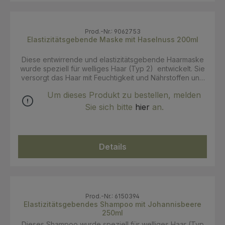
Prod.-Nr.: 9062753
Elastizitätsgebende Maske mit Haselnuss 200ml
Diese entwirrende und elastizitätsgebende Haarmaske
wurde speziell für welliges Haar (Typ 2) entwickelt. Sie
versorgt das Haar mit Feuchtigkeit und Nährstoffen und
unterstützt Volumen sowie Leichtigkeit der Wellen. Das
Um dieses Produkt zu bestellen, melden
Haar fühlt sich geschmeidig an, lässt sich leichter
entwirren und behält seine natürliche Bewegung. Als Teil
Sie sich bitte
hier
an.
der Bio Beauty Routine für welliges Haar ergänzt die
Maske die Pflegeroutine für definierte, lebendige
Wellen. Anwendung: Nach der Haarwäsche auf das
nasse Haar auftragen und einige Minuten einwirken
Details
lassen. Für eine intensivere Pflege mindestens 5 Minuten
einwirken lassen. Anschließend gründlich ausspülen und
das Haar wie gewünscht stylen.
Prod.-Nr.: 6150394
Elastizitätsgebendes Shampoo mit Johannisbeere
250ml
Dieses Shampoo wurde speziell für welliges Haar (Typ