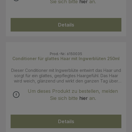
Bio Beauty Routine für frizzanfälliges Haar ergänzt das
Sie sich bitte
hier
an.
Shampoo die Pflegeroutine für glatter wirkendes,
besser kontrollierbares Haar. Anwendung: Sanft in das
nasse Haar einmassieren, bis ein leichter Schaum
entsteht. Anschließend gründlich ausspülen. Bei Bedarf
Details
wiederholen. Für optimale Ergebnisse regelmäßig
anwenden.
Prod.-Nr.: 6150035
Conditioner für glattes Haar mit Ingwerblüten 250ml
Dieser Conditioner mit Ingwerblüte entwirrt das Haar und
sorgt für ein glattes, gepflegtes Haargefühl. Das Haar
wird weich, glänzend und wirkt den ganzen Tag über
geschmeidig und glatt. Als Teil der Bio Beauty Routine
Um dieses Produkt zu bestellen, melden
für glattes Haar ergänzt der Conditioner die
Pflegeroutine und unterstützt ein glattes, gepflegtes
Sie sich bitte
hier
an.
Haarbild. Anwendung: Nach der Haarwäsche auf das
nasse Haar auftragen und einige Minuten einwirken
lassen. Anschließend gründlich ausspülen und das Haar
wie gewünscht stylen.
Details