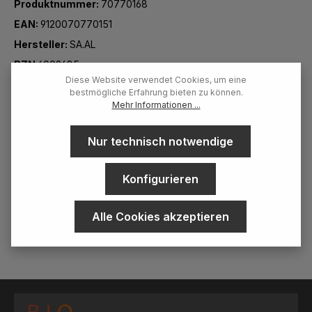
Produktnummer:
70770168
EAN:
9120070770151
Hersteller:
SA.AL
PZN
6009485
Diese Website verwendet Cookies, um eine
bestmögliche Erfahrung bieten zu können.
Mehr Informationen ...
Beschreibung
SA.AL &amp; Co. Alpine Herbs Spray Deodorant Dieses 100
Nur technisch notwendige
% vegane Deodorant-Spray ist mit einer sorgfältig
ausgewählten Misc…
Mehr
Konfigurieren
Bewertungen
Alle Cookies akzeptieren