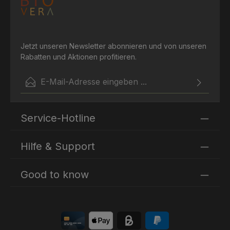
Jetzt unseren Newsletter abonnieren und von unseren
Rabatten und Aktionen profitieren.
E-Mail-Adresse*
Ich habe die
Datenschutzbestimmungen
zur Kenntnis
Die mit einem Stern (*) markierten Felder sind
genommen und die
AGB
gelesen und bin mit ihnen
Service-Hotline
Pflichtfelder.
einverstanden.
Hilfe & Support
Good to know