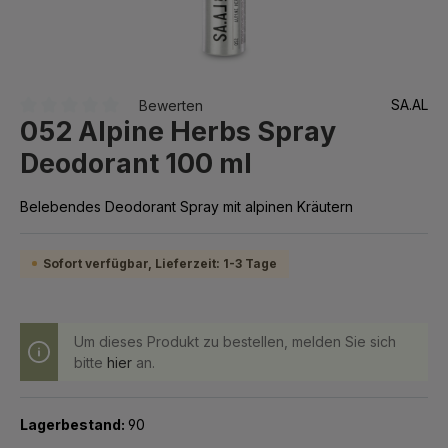
SA.AL
Bewerten
052 Alpine Herbs Spray
Durchschnittliche Bewertung von 0 von 5 Sternen
Deodorant 100 ml
Belebendes Deodorant Spray mit alpinen Kräutern
Sofort verfügbar, Lieferzeit: 1-3 Tage
Um dieses Produkt zu bestellen, melden Sie sich
bitte
hier
an.
Lagerbestand:
90