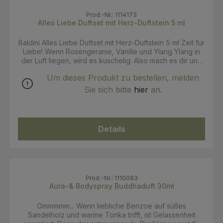
bringen.
für Liebe! Wenn Rosengeranie, Vanille und Ylang Ylang
in der Luft liegen, wird es kuschelig. Also mach es dir
Prod.-Nr.: 1114173
und deinen Liebsten gemütlich. Der blumig-liebliche
Alles Liebe Duftset mit Herz-Duftstein 5 ml
Naturduft mit 100 % naturreinen ätherischen Ölen
schenkt euch Harmonie und Geborgenheit und sorgt für
Baldini Alles Liebe Duftset mit Herz-Duftstein 5 ml Zeit für
behagliche Stunden daheim.
Liebe! Wenn Rosengeranie, Vanille und Ylang Ylang in
der Luft liegen, wird es kuschelig. Also mach es dir und
deinen Liebsten gemütlich. Der blumig-liebliche
Um dieses Produkt zu bestellen, melden
Naturduft mit 100 % naturreinen ätherischen Ölen
verbreitet sich über den dekorativen Herz-Duftstein und
Sie sich bitte
hier
an.
schenkt euch Harmonie und Geborgenheit. Für
behagliche Stunden daheim! Rosengeranie: beruhigend,
ausgleichend und stärkend Vanille: beruhigend,
besänftigend und aphrodisierend Ylang Ylang:
Details
ausgleichend, entspannend und aphrodisierend INCI
Hinweis: Ätherische Öle setzen sich aus einer Vielzahl
von Einzelkomponenten zusammen. Stoffe wie Limonene
und Linalool sind ganz natürlicher Bestandteil des
ätherischen Öls, sie werden nicht zugesetzt. Sie
gehören aber zu den 26 deklarationspflichtigen
Prod.-Nr.: 1110083
allergenen Duftstoffen und müssen daher separat
Aura-& Bodyspray Buddhaduft 30ml
ausgewiesen werden, weil einige Menschen allergisch
auf einzelne Inhaltsstoffe reagieren. Als Parfum wird in
Ommmmm... Wenn liebliche Benzoe auf süßes
der INCI eine Komposition aus verschiedenen
Sandelholz und warme Tonka trifft, ist Gelassenheit
ätherischen Ölen bezeichnet, wenn wir die genaue