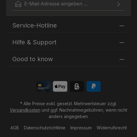
Ich habe die
Datenschutzbestimmungen
zur Kenntnis
Die mit einem Stern (*) markierten Felder sind
genommen und die
AGB
gelesen und bin mit ihnen
Service-Hotline
Pflichtfelder.
einverstanden.
Hilfe & Support
Good to know
* Alle Preise exkl. gesetzl. Mehrwertsteuer zzgl.
Versandkosten
und ggf. Nachnahmegebühren, wenn nicht
anders angegeben.
AGB
Datenschutzrichtlinie
Impressum
Widerrufsrecht