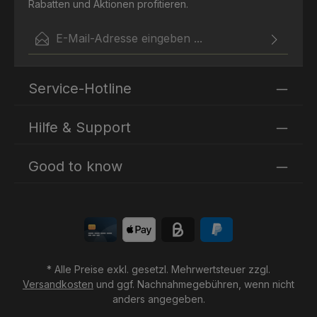
Hersteller/Importeur: Holle baby food AG Lörracherstr.
Rabatten und Aktionen profitieren.
50 4125 Riehen Schweiz www.holle.ch
E-Mail-Adresse*
Ich habe die
Datenschutzbestimmungen
zur Kenntnis
Die mit einem Stern (*) markierten Felder sind
genommen und die
AGB
gelesen und bin mit ihnen
Service-Hotline
Pflichtfelder.
einverstanden.
Hilfe & Support
Good to know
* Alle Preise exkl. gesetzl. Mehrwertsteuer zzgl.
Versandkosten
und ggf. Nachnahmegebühren, wenn nicht
anders angegeben.