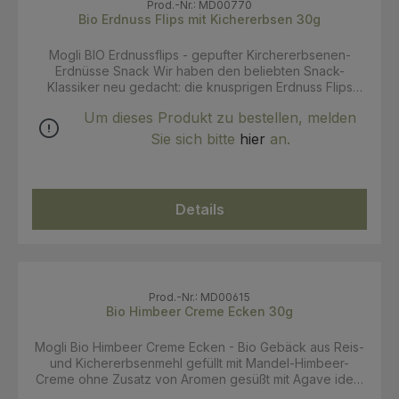
Prod.-Nr.: MD00770
Bio Erdnuss Flips mit Kichererbsen 30g
Mogli BIO Erdnussflips - gepufter Kirchererbsenen-
Erdnüsse Snack Wir haben den beliebten Snack-
Klassiker neu gedacht: die knusprigen Erdnuss Flips
bestehen aus Kichererbsenmehl und Reis. Dieser fluffige
Um dieses Produkt zu bestellen, melden
und ungesüßte Snack ist ein Knabberspaß, um
gemeinsam eine gute Zeit zu genießen. Schon gewusst?
Sie sich bitte
hier
an.
Kichererbsen – das sind die nährstoffreichen
Hülsenfrüchte mit dem lustigen Namen. Sie sind eine
hervorragende Proteinquelle und reich an Ballaststoffen!
ohne Zuckerzusatz glutenfrei ohne Palmfett vegan
Details
Hinweise: Kühl und trocken lagern. Angebrochene
Packung luftdicht verschließen und zügig aufbrauchen.
Bitte nicht unbeaufsichtigt oder im Liegen knabbern
lassen. Verschluckungsgefahr für Kinder. Zutaten: Reis*
57 %, Sonnenblumenöl*, Kichererbsenmehl* 14 %,
ERDNÜSSE* 12 %, Salz *aus biologischem Anbau Kann
Prod.-Nr.: MD00615
Bio Himbeer Creme Ecken 30g
Spuren von Sesam enthalten. Eigenschaften: BIO, Vegan
Mogli Bio Himbeer Creme Ecken - Bio Gebäck aus Reis-
und Kichererbsenmehl gefüllt mit Mandel-Himbeer-
Creme ohne Zusatz von Aromen gesüßt mit Agave ideal
für unterwegs Verpackung aus Monokunststoff –