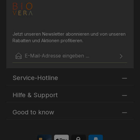
Tage draußen!
Jetzt unseren Newsletter abonnieren und von unseren
Rabatten und Aktionen profitieren.
E-Mail-Adresse*
Ich habe die
Datenschutzbestimmungen
zur Kenntnis
Die mit einem Stern (*) markierten Felder sind
genommen und die
AGB
gelesen und bin mit ihnen
Service-Hotline
Pflichtfelder.
einverstanden.
Hilfe & Support
Good to know