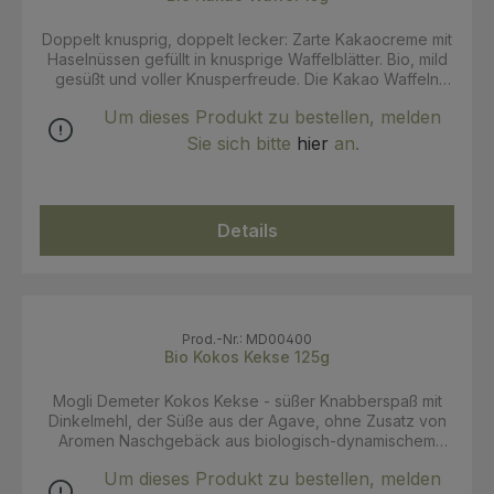
die Eltern mal mit.
Doppelt knusprig, doppelt lecker: Zarte Kakaocreme mit
Haselnüssen gefüllt in knusprige Waffelblätter. Bio, mild
gesüßt und voller Knusperfreude. Die Kakao Waffeln
machen jede Pause zu etwas ganz Besonderem. mit
Um dieses Produkt zu bestellen, melden
Agave gesüßt mit wenigen Zutaten perfekt zum Teile
Zwei Waffeln, ganz viel Kakao – mit den MOGLi Kakao
Sie sich bitte
hier
an.
Waffeln wird jede Pause zum Lieblingsmoment. Gefüllt
mit 74?% zarter Kakaocreme, verfeinert mit Haselnüssen
und mild gesüßt mit Agave, sind sie der ideale Snack für
kleine Entdecker:innen. Die knusprigen Bio-Waffelblätter
Details
umhüllen die Creme und bieten den perfekten Mix aus
Crunch und Kakao – natürlich ohne Zusatzstoffe. Ob auf
dem Spielplatz, beim Picknick im Grünen oder in der
Brotdose: Die MOGLi Kakao Waffeln sind praktisch
verpackt, leicht zu teilen und richtig lecker. Ein Snack,
der draußen genauso gut schmeckt wie drinnen – mit
Prod.-Nr.: MD00400
Zutaten, auf die man sich verlassen kann.
Bio Kokos Kekse 125g
Mogli Demeter Kokos Kekse - süßer Knabberspaß mit
Dinkelmehl, der Süße aus der Agave, ohne Zusatz von
Aromen Naschgebäck aus biologisch-dynamischem
Anbau: Butterkekse mit wertvollem Dinkelmehl, verfeinert
Um dieses Produkt zu bestellen, melden
mit Kokos und gesüßt mit Agave – ein Genuss, der