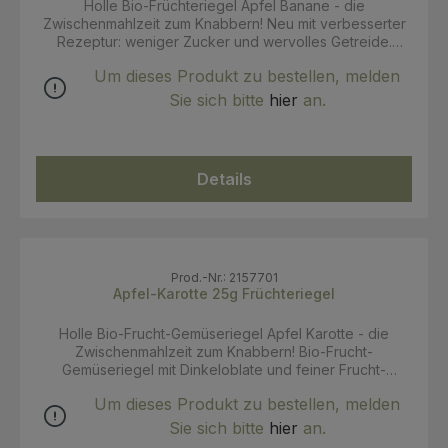
Deutschland.
Holle Bio-Früchteriegel Apfel Banane - die
Zwischenmahlzeit zum Knabbern! Neu mit verbesserter
Rezeptur: weniger Zucker und wervolles Getreide.
Durch die handliche und praktische Grösse können ihn
Um dieses Produkt zu bestellen, melden
selbst kleine Händchen gut greifen. Durch die Dinkel-
Vollkornoblaten ist der Früchteriegel für Kinder
Sie sich bitte
hier
an.
angenehm zu halten – ohne zu kleben. Ab dem 12.
Monat! Hinweis: Bitte lassen Sie Ihr Baby nicht
unbeaufsichtigt knabbern und geben Sie den
Früchteriegel nicht im Liegen oder im Laufen, damit es
Details
sich nicht verschluckt. Achten Sie ab dem ersten Zahn
auf eine ausreichende Zahnpflege. Zutaten:
Apfelsaftkonzentrat* 44 %, Bananen* getrocknet 31 %,
Haferflocken* 11%, Reismehl*, Dinkelweizen Oblate* 6 %
(Dinkelweizenmehl*, Kartoffelstärke*), Sonnenblumenöl*.
*aus biologischer Landwirtschaft. Kann Spuren von
Prod.-Nr.: 2157701
Apfel-Karotte 25g Früchteriegel
Schalenfrüchten, Soja, Milch und Sesam enthalten.
Holle Bio-Frucht-Gemüseriegel Apfel Karotte - die
Zwischenmahlzeit zum Knabbern! Bio-Frucht-
Gemüseriegel mit Dinkeloblate und feiner Frucht-
Gemüsefüllung und wertvollem Getreide mit leckeren
Um dieses Produkt zu bestellen, melden
Knusperflakes ohne Zuckerzusatz - enthält von Natur
aus Zucker! Durch die handliche und praktische Grösse
Sie sich bitte
hier
an.
können ihn selbst kleine Händchen gut greifen. Durch