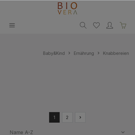
alt springen
Baby&Kind
Ernährung
Knabbereien
1
2