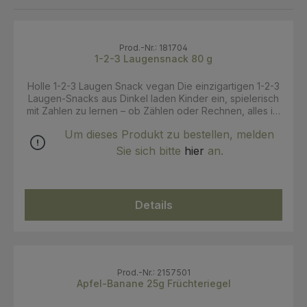
Prod.-Nr.: 181704
1-2-3 Laugensnack 80 g
Holle 1-2-3 Laugen Snack vegan Die einzigartigen 1-2-3
Laugen-Snacks aus Dinkel laden Kinder ein, spielerisch
mit Zahlen zu lernen – ob Zählen oder Rechnen, alles ist
möglich! Ohne Aufstreusalz und mit einer puren Rezeptur
Um dieses Produkt zu bestellen, melden
speziell für Kinder entwickelt, sind sie der ideale
Begleiter für die Pausenbox, als Snack Zuhause oder
Sie sich bitte
hier
an.
unterwegs. Perfekt für die ganze Familie und natürlich in
bester Bio-Qualität. Zutaten: DINKELMEHL*¹ (74%),
Wasser, Rapsöl*, Hefe, Backtriebmittel:
Natriumhydrogencarbonat, Säureregulator²:
Details
Natriumhydroxid, Salz. * aus biologischer Landwirtschaft
¹eine WEIZENART ²Brezellauge Allergiehinweise:Kann
Spuren von Sesam, Milch, Sellerie und Soja enthalten
Trocken lagern, vor Wärme schützen Ursprungsländer
der Hauptzutaten: Österreich, Ungarn Verarbeitungsland:
Deutschland Bio-Siegel, EU bio-Logo Öko-
Prod.-Nr.: 2157501
Kontrollstellennummer HU-ÖKO-01 Inverkehrbringer:
Apfel-Banane 25g Früchteriegel
Holle Europe GmbH, Berner Weg 23, 79539 Lörrach,