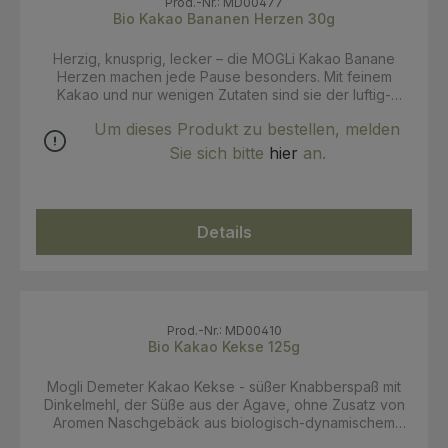
Haselnüssen und Sesam enthalten.
Prod.-Nr.: MD00477
Bio Kakao Bananen Herzen 30g
Herzig, knusprig, lecker – die MOGLi Kakao Banane
Herzen machen jede Pause besonders. Mit feinem
Kakao und nur wenigen Zutaten sind sie der luftig-
leichte Snack für kleine Knabbermomente. vegan mit
Um dieses Produkt zu bestellen, melden
Agave gesüßt mit wenigen Zutaten Knusperherzen für
kleine Pausen – die MOGLi Kakao Banane Herzen sind
Sie sich bitte
hier
an.
ein echtes Highlight in jeder Brotbox. Hier trifft feiner
Kakao auf die fruchtige Süße sonnengereifter Bananen.
Gebacken aus Maisgrieß und mild gesüßt mit Agave,
bieten sie vollen natürlichen Geschmack mit nur fünf
Details
Zutaten. Von Natur aus vegan, glutenfrei und laktosefrei,
ganz ohne Zusatzstoffe oder Aromen – und natürlich in
bester Bio-Qualität. Ob in der Brotdose, beim Spielen im
Park oder unterwegs auf kleinen Abenteuern: Die Kakao
Banane Herzen sind luftig-leicht, lecker und perfekt für
Kinder. Ihr milder Geschmack begeistert Klein und Groß
Prod.-Nr.: MD00410
gleichermaßen. Natürlich knabbern nur mit MOGLi!
Bio Kakao Kekse 125g
Mogli Demeter Kakao Kekse - süßer Knabberspaß mit
Dinkelmehl, der Süße aus der Agave, ohne Zusatz von
Aromen Naschgebäck aus biologisch-dynamischem
Anbau: Butterkekse mit wertvollem Dinkelmehl, verfeinert