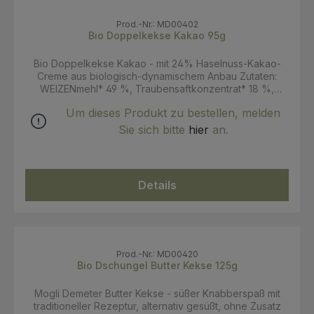
Prod.-Nr.: MD00402
Bio Doppelkekse Kakao 95g
Bio Doppelkekse Kakao - mit 24% Haselnuss-Kakao-
Creme aus biologisch-dynamischem Anbau Zutaten:
WEIZENmehl* 49 %, Traubensaftkonzentrat* 18 %,
Rapsöl*, MagerMILCHpulver*, Agavendicksaftpulver* 6,1
Um dieses Produkt zu bestellen, melden
%, Palmöl*¹, HASELNUSSpaste* 3,6 %, stark entöltes
Kakaopulver* 2,0 %, Meersalz, Backtriebmittel:
Sie sich bitte
hier
an.
Natriumhydrogencarbonat, Emulgator:
Sonnenblumenlecithin* *aus bioloischer Landwirtschaft,
¹RSPOzertifiziert Allergene: enthalten: Weizen, Milch,
Laktose, Haselnüsse Kann in Spruen enthalten sein:
Details
Macadamianüsse, Dinkel, Paranüsse, Gerste, Roggen,
Eier, Hafer, Cashewnüsse, Mandeln, Pecannüsse,
Pistazien, Walnüsse, Erdnuss, Sonstiges glutenhaltiges
Getreide Trocken und kühl lagern, vor direkter
Sonneneinstrahlung schützen. Angebrochene Packung
luftdicht verschließen und zügig aufbrauchen
Prod.-Nr.: MD00420
Bio Dschungel Butter Kekse 125g
Mogli Demeter Butter Kekse - süßer Knabberspaß mit
traditioneller Rezeptur, alternativ gesüßt, ohne Zusatz