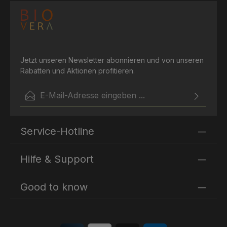
Jetzt unseren Newsletter abonnieren und von unseren
Rabatten und Aktionen profitieren.
E-Mail-Adresse*
Ich habe die
Datenschutzbestimmungen
zur Kenntnis
Die mit einem Stern (*) markierten Felder sind
genommen und die
AGB
gelesen und bin mit ihnen
Service-Hotline
Pflichtfelder.
einverstanden.
Hilfe & Support
Good to know