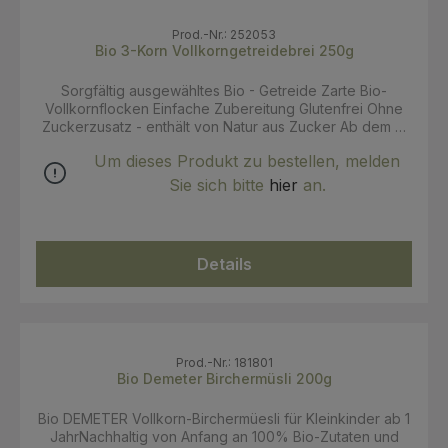
Prod.-Nr.: 252053
Bio 3-Korn Vollkorngetreidebrei 250g
Sorgfältig ausgewähltes Bio - Getreide Zarte Bio-
Vollkornflocken Einfache Zubereitung Glutenfrei Ohne
Zuckerzusatz - enthält von Natur aus Zucker Ab dem 6.
Monat Zutaten: Reisvollkornmehl* 70 %, Maismehl** 20
Um dieses Produkt zu bestellen, melden
%, Hirsevollkornmehl* 10 %, Thiamin (Vitamin B1)3. * aus
biologischer Landwirtschaft ** Demeter (aus
Sie sich bitte
hier
an.
biodynamischer Landwirtschaft) 3 laut Gesetz Für den
Bio-Getreidebrei 3-Korn, ab dem 6. Monat, wird nur
sorgfältig ausgewähltes und streng kontrolliertes Bio-
Getreide (Reis, Mais und Hirse) aus biologischer und
Details
biologisch-dynamischer Landwirtschaft verwendet. Das
volle Korn wird mit Wärme und Feuchtigkeit
aufgeschlossen. Der Bio-Getreidebrei bietet
verschiedene Varianten der Zubereitung für eine
abwechslungsreiche und vollwertige Beikosternährung.
Verzehrempfehlung: Geeignet für den Beginn mit
Prod.-Nr.: 181801
Beikost frühestens ab dem 6. Monat als Teil einer
Bio Demeter Birchermüsli 200g
gemischten Ernährung. Vielseitig anwendbar. Schnelle
und einfache Zubereitung ohne aufzukochen. Mit
Bio DEMETER Vollkorn-Birchermüesli für Kleinkinder ab 1
Muttermilch, Säuglingsmilchnahrung oder Frischmilch
JahrNachhaltig von Anfang an 100% Bio-Zutaten und