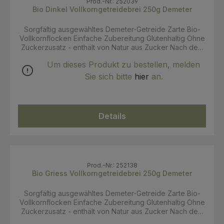
Prod.-Nr.: 252039
50 4125 Riehen Schweiz www.holle.ch
Bio Dinkel Vollkorngetreidebrei 250g Demeter
Sorgfältig ausgewähltes Demeter-Getreide Zarte Bio-
Vollkornflocken Einfache Zubereitung Glutenhaltig Ohne
Zuckerzusatz - enthält von Natur aus Zucker Nach dem
4. Monat Zutaten: DINKELVOLLKORNMEHL³ 37 %,
Um dieses Produkt zu bestellen, melden
MAGERMILCHPULVER* 20 %, Maltodextrin*, pflanzliche
Öle* (Palmöl*, Sonnenblumenöl*, Rapsöl*),
Sie sich bitte
hier
an.
MOLKENERZEUGNIS* (teilentmineralisiertes
MOLKENPULVER*) 6 %, SÜSSMOLKENPULVER* 6 %,
Calciumcarbonat, Vitamin A, Vitamin D, Thiamin (Vitamin
B1) ³eine Urweizenart * aus biologischer Landwirtschaft
Details
** Demeter (aus biodynamischer Landwirtschaft) Für
den Bio-Getreidebrei Dinkel, nach dem 4. Monat, wird
sorgfältig ausgewähltes Demeter-Getreide verwendet.
Die Qualität wird vom Anbau bis zur fertigen Nahrung
nach den strengen Richtlinien der biologisch-
dynamischen Landwirtschaft kontrolliert. Das volle Korn
Prod.-Nr.: 252138
wird mit Wärme und Feuchtigkeit aufgeschlossen. Der
Bio Griess Vollkorngetreidebrei 250g Demeter
Bio-Getreidebrei bietet verschiedene Varianten der
Zubereitung für eine abwechslungsreiche und
Sorgfältig ausgewähltes Demeter-Getreide Zarte Bio-
vollwertige Beikosternährung. Verzehrempfehlung:
Vollkornflocken Einfache Zubereitung Glutenhaltig Ohne
Geeignet für den Beginn mit Beikost frühestens nach
Zuckerzusatz - enthält von Natur aus Zucker Nach dem
dem 4. Monat als Teil einer gemischten Ernährung.
4. Monat Zutaten: Demeter Weizenvollkornmehl**,