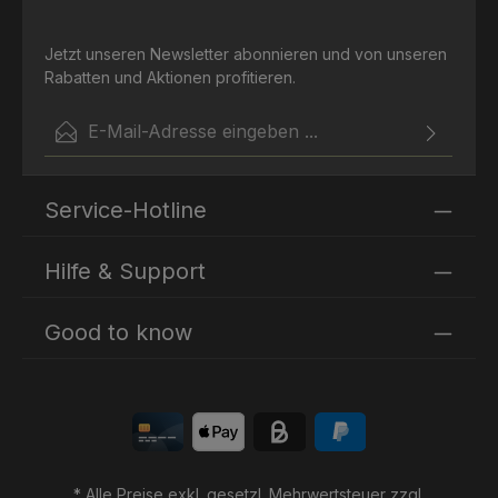
Union Herkunftsort: Deutschland Informationen zum
Hersteller/Importeur: Holle baby food AG Lörracherstr.
Jetzt unseren Newsletter abonnieren und von unseren
50 4125 Riehen Schweiz www.holle.ch
Rabatten und Aktionen profitieren.
E-Mail-Adresse*
Ich habe die
Datenschutzbestimmungen
zur Kenntnis
Die mit einem Stern (*) markierten Felder sind
genommen und die
AGB
gelesen und bin mit ihnen
Service-Hotline
Pflichtfelder.
einverstanden.
Hilfe & Support
Good to know
* Alle Preise exkl. gesetzl. Mehrwertsteuer zzgl.