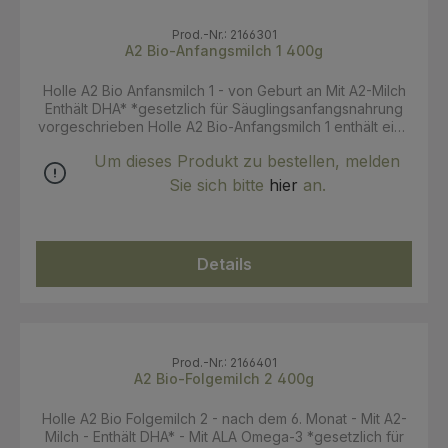
Prod.-Nr.: 2166301
A2 Bio-Anfangsmilch 1 400g
Holle A2 Bio Anfansmilch 1 - von Geburt an Mit A2-Milch
Enthält DHA* *gesetzlich für Säuglingsanfangsnahrung
vorgeschrieben Holle A2 Bio-Anfangsmilch 1 enthält eine
ausgewählte Molkenprotein- und Kasein-Mischung.
Um dieses Produkt zu bestellen, melden
Unsere A2-Milch kommt von speziell ausgesuchten
Kühen, die ausschliesslich das A2-beta-Kasein-Protein
Sie sich bitte
hier
an.
produzieren. Die A2-Milch ist aus europäischer
biologischer Landwirtschaft. Alle Zutaten sind streng
kontrolliert und garantieren grösstmögliche Sicherheit.
Geeignet für die besondere Ernährung von Geburt an,
Details
wenn nicht, oder nicht ausreichend gestillt werden kann.
Standardzubereitung: 100 ml trinkfertige Nahrung
bestehen aus 13,2g Holle A2-Bio-Anfangsmilch 1 und 90
ml abgekochtem Wasser. Eine Packung A2-Bio-
Anfangsmilch 1 ergibt ca. 60 Mahlzeiten à 100 ml
Trinkmenge (Standardrezeptur Verzehrempfehlung:
Prod.-Nr.: 2166401
Alleinnahrung von Geburt an oder im Anschluss an das
A2 Bio-Folgemilch 2 400g
Stillen. Auch als Zufütterung zur Muttermilch geeignet.
Schnelle und einfache Zubereitung. Das Milchpulver
Holle A2 Bio Folgemilch 2 - nach dem 6. Monat - Mit A2-
wird nur mit abgekochtem Wasser verschüttelt. Anleitung
Milch - Enthält DHA* - Mit ALA Omega-3 *gesetzlich für